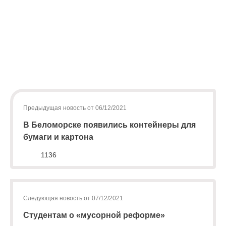
физических
Медвежьегорский, Пудожский и частично
лиц
abon@eirz-
Прионежский районы.
karelia.ru
;
Регоператор держит ситуацию на контроле и примет
8
(8142)
все необходимые меры воздействия на подрядчика
59 46
вплоть до штрафных санкций или расторжения
07
договора.
;
Предыдущая новость от 06/12/2021
(или
по
В Беломорске появились контейнеры для
номеру
бумаги и картона
телефона,
1136
указанному
в
информационной
части
квитанции)
Следующая новость от 07/12/2021
Приемная
Студентам о «мусорной реформе»
8