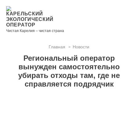
Новости
Информация
Вопросы
Документы
Вакансии
Районные
Торги
Контакты
×
о невывозе
и ответы
операторы
КАРЕЛЬСКИЙ
ТКО
ЭКОЛОГИЧЕСКИЙ
ОПЕРАТОР
Чистая Карелия – чистая страна
Главная
Новости
>
Контакты
Региональный оператор
Телефон
вынужден самостоятельно
диспетчера
убирать отходы там, где не
по
справляется подрядчик
контролю
качества
вывоза
ТКО:
8
(8142)
28-28-
14