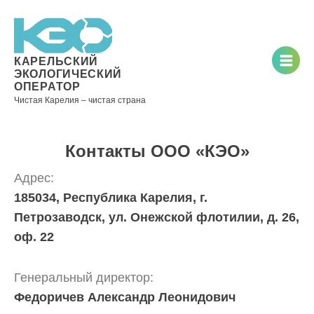
Новости
Информация
Вопросы
Документы
Вакансии
Районные
Торги
Контакты
×
о невывозе
и ответы
операторы
ТКО
КАРЕЛЬСКИЙ
ЭКОЛОГИЧЕСКИЙ
ОПЕРАТОР
Чистая Карелия – чистая страна
Контакты
Телефон
Контакты ООО «КЭО»
диспетчера
по
Адрес:
контролю
185034, Республика Карелия, г.
качества
Петрозаводск, ул. Онежской флотилии, д. 26,
вывоза
ТКО:
оф. 22
8
(8142)
Генеральный директор:
28-28-
14
Федоричев Александр Леонидович