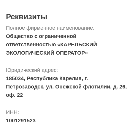
запрос
дубликатов
ПД
Реквизиты
и
актов
Полное фирменное наименование:
сверок;
Общество с ограниченной
просьба
в
ответственностью «КАРЕЛЬСКИЙ
запросах
ЭКОЛОГИЧЕСКИЙ ОПЕРАТОР»
обязательно
указывать
№
Юридический адрес:
договора)
185034, Республика Карелия, г.
запросы
Петрозаводск, ул. Онежской флотилии, д. 26,
направлять
на
оф. 22
эл.
почту
ИНН:
info@rotko10.ru
;
1001291523
Для