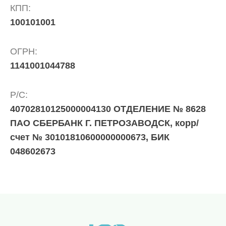
физических
КПП:
лиц
100101001
abon@eirz-
karelia.ru
;
ОГРН:
8
1141001044788
(8142)
59 46
07
Р/С:
;
40702810125000004130 ОТДЕЛЕНИЕ № 8628
(или
ПАО СБЕРБАНК Г. ПЕТРОЗАВОДСК, корр/
по
номеру
счет № 30101810600000000673, БИК
телефона,
048602673
указанному
в
информационной
части
квитанции)
Приемная
8