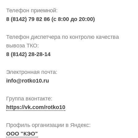
Телефон приемной:
По
8 (8142) 79 82 86 (с 8:00 до 20:00)
вопросам
заключения
Телефон диспетчера по контролю качества
договоров
вывоза ТКО:
и
8 (8142) 28-28-14
оплаты
за
Электронная почта:
услугу
info@rotko10.ru
по
Группа вконтакте:
обращению
https://vk.com/rotko10
с
ТКО
Профиль организации в Яндекс:
Для
ООО "КЭО"
юридических