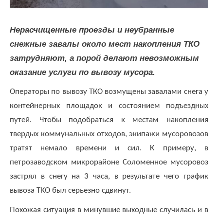
юридических
лиц
(договоры,
Нерасчищенные проезды и неубранные
допсоглашения):
снежные завалы около мест накопления ТКО
8
(8142)
затрудняют, а порой делают невозможным
79-
оказание услуги по вывозу мусора.
82-86
;
Операторы по вывозу ТКО возмущены завалами снега у
info@rotko10.ru
контейнерных площадок и состоянием подъездных
;
путей. Чтобы подобраться к местам накопления
Для
твердых коммунальных отходов, экипажи мусоровозов
юридических
тратят немало времени и сил. К примеру, в
лиц
по
петрозаводском микрорайоне Соломенное мусоровоз
платежным
застрял в снегу на 3 часа, в результате чего график
документам
вывоза ТКО был серьезно сдвинут.
(неполучение,
смена
Похожая ситуация в минувшие выходные случилась и в
почтового