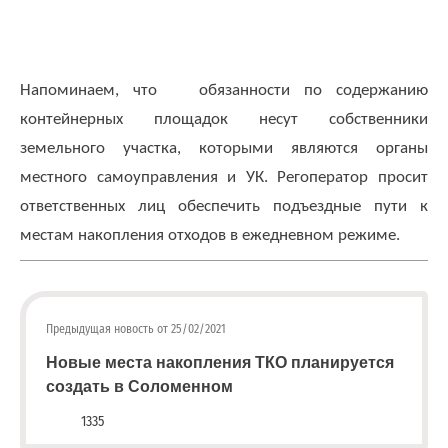
;
Для
физических
лиц
Напоминаем, что обязанности по содержанию
abon@eirz-
контейнерных площадок несут собственники
karelia.ru
земельного участка, которыми являются органы
;
8
местного самоуправления и УК. Регоператор просит
(8142)
ответственных лиц обеспечить подъездные пути к
59 46
местам накопления отходов в ежедневном режиме.
07
;
(или
по
Предыдущая новость от 25/02/2021
номеру
телефона,
Новые места накопления ТКО планируется
указанному
создать в Соломенном
в
1335
информационной
части