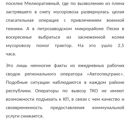
адреса,
поселке Мелиоративный, где по вызволению из плена
запрос
застрявшего в снегу мусоровоза развернулась целая
дубликатов
спасательная операция с привлечением военной
ПД
и
техники. А в петрозаводском микрорайоне Пески в
актов
воскресенье выбраться из заснеженной колеи
сверок;
мусоровозу помог трактор. На это ушло 2,5
просьба
часа.
в
запросах
Это лишь немногие факты из ежедневных рабочих
обязательно
указывать
сводок регионального оператора «Автоспецтранс».
№
Подобные ситуации наблюдаются в каждом районе
договора)
республики.
Операторы по вывозу ТКО не имеют
запросы
направлять
возможности подъехать к КП, в связи с чем качество и
на
своевременность предоставления коммунальной
эл.
услуги снижается.
почту
info@rotko10.ru