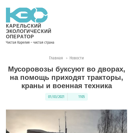
Новости
Информация
Вопросы
Документы
Вакансии
Районные
Торги
Контакты
×
о невывозе
и ответы
операторы
ТКО
КАРЕЛЬСКИЙ
ЭКОЛОГИЧЕСКИЙ
ОПЕРАТОР
Чистая Карелия – чистая страна
Контакты
Главная
Новости
>
Телефон
Мусоровозы буксуют во дворах,
диспетчера
по
на помощь приходят тракторы,
контролю
краны и военная техника
качества
вывоза
01/03/2021
1105
ТКО:
8
(8142)
28-
28-14