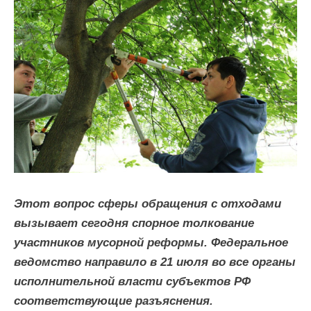
По
вопросам
заключения
договоров
и
оплаты
за
услугу
Этот вопрос сферы обращения с отходами
по
вызывает сегодня спорное толкование
обращению
участников мусорной реформы. Федеральное
с
ведомство направило в 21 июля во все органы
ТКО
исполнительной власти субъектов РФ
Для
соответствующие разъяснения.