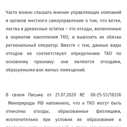
юридических
лиц
Часто можно слышать мнение управляющих компаний
(договоры,
допсоглашения):
и органов местного самоуправления о том, что ветки,
8
листва и древесные остатки – это отходы, включенные
(8142)
в норматив накопления ТКО, и вывозить их обязан
79-
82-86
региональный оператор. Вместе с тем, данные виды
;
отходов не соответствуют определению ТКО по
info@rotko10.ru
основному признаку: они являются отходами,
;
образуемыми вне жилых помещений.
Для
юридических
лиц
по
В своем Письме от 21.07.2020 № 08-25-53/18336
платежным
Минприроды РФ напомнило, что к ТКО могут быть
документам
отнесены отходы, образованные физлицами,
(неполучение,
смена
исключительно при условии их образования в
почтового