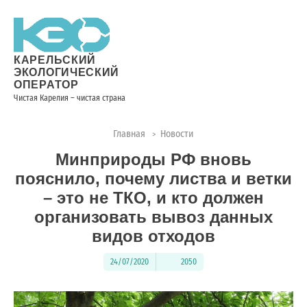
Новости
Информация
Вопросы
Документы
Вакансии
Районные
Торги
Контакты
×
о невывозе
и ответы
операторы
ТКО
КАРЕЛЬСКИЙ
ЭКОЛОГИЧЕСКИЙ
ОПЕРАТОР
Чистая Карелия – чистая страна
Контакты
Главная
Новости
>
Телефон
Минприроды РФ вновь
диспетчера
по
пояснило, почему листва и ветки
контролю
– это не ТКО, и кто должен
качества
организовать вывоз данных
вывоза
видов отходов
ТКО:
8
24/07/2020
2050
(8142)
28-
28-14