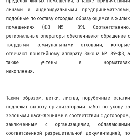
пределах жилых помещений, а также юридическими
адреса,
лицами и индивидуальными предпринимателями,
запрос
дубликатов
подобные по составу отходам, образующимся в жилых
ПД
помещениях (ФЗ № 89). Соответственно,
и
региональные операторы обеспечивают обращение с
актов
сверок;
твердыми коммунальными отходами, которые
просьба
отвечают понятийному аппарату
Закона № 89-ФЗ, а
в
также учтены в нормативах
запросах
обязательно
накопления.
указывать
№
договора)
запросы
Таким образом, ветки, листва, порубочные остатки
направлять
подлежат вывозу
организаторами работ по уходу за
на
зелеными насаждениями в соответствии с договором,
эл.
почту
заключенным с организациями, обладающими
info@rotko10.ru
соответсвенной разрешительной документацией, по