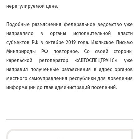
;
нерегулируемой цене.
Для
физических
Подобные разъяснения федеральное ведомство уже
лиц
направляло в органы исполнительной власти
abon@eirz-
karelia.ru
субъектов РФ в октябре 2019 года. Июльское Письмо
;
Минприроды РФ повторное. Со своей стороны
8
карельской регоператор «АВТОСПЕЦТРАНС» уже
(8142)
59 46
направил полученные разъяснения в адрес органов
07
местного самоуправления республики для доведения
;
информации до глав администраций поселений.
(или
по
номеру
телефона,
указанному
в
информационной
части