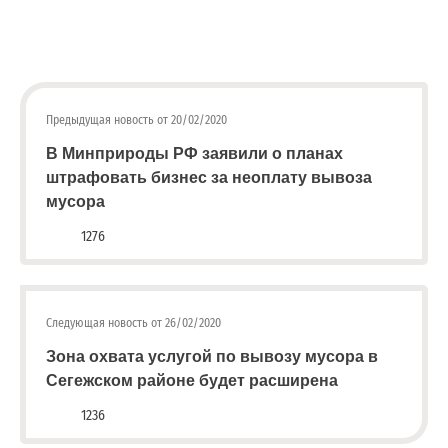
адреса,
запрос
А пока на громовской стороне действует пакетный
дубликатов
сбор мусора. Вывоз ТКО производится в пятницу по
ПД
и
графику движения специализированного транспорта.
Предыдущая новость от 20/02/2020
актов
сверок;
В Минприроды РФ заявили о планах
просьба
штрафовать бизнес за неоплату вывоза
в
мусора
запросах
обязательно
1276
указывать
№
договора)
запросы
Следующая новость от 26/02/2020
направлять
Зона охвата услугой по вывозу мусора в
на
Сегежском районе будет расширена
эл.
почту
1236
info@rotko10.ru