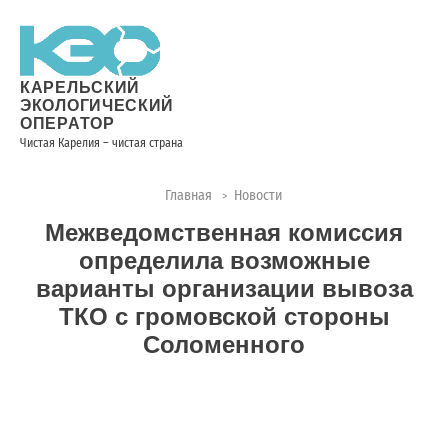
Новости
Информация
Вопросы
Документы
Вакансии
Районные
Торги
Контакты
×
о невывозе
и ответы
операторы
ТКО
КАРЕЛЬСКИЙ
ЭКОЛОГИЧЕСКИЙ
ОПЕРАТОР
Чистая Карелия – чистая страна
Контакты
Главная
Новости
>
Телефон
Межведомственная комиссия
диспетчера
по
определила возможные
контролю
варианты организации вывоза
качества
ТКО с громовской стороны
вывоза
Соломенного
ТКО:
8
(8142)
28-
28-14