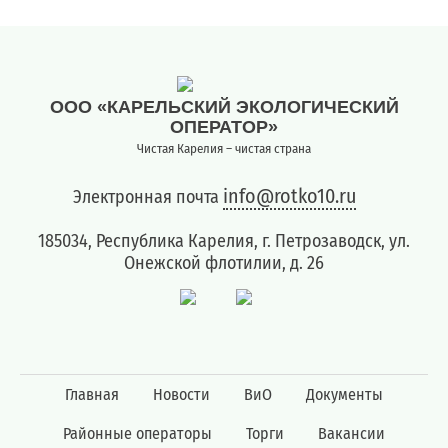
;
Для
физических
лиц
ООО «КАРЕЛЬСКИЙ ЭКОЛОГИЧЕСКИЙ
abon@eirz-
ОПЕРАТОР»
karelia.ru
Чистая Карелия – чистая страна
;
8
info@rotko10.ru
Электронная почта
(8142)
59 46
185034, Республика Карелия, г. Петрозаводск, ул.
07
Онежской флотилии, д. 26
;
(или
по
номеру
телефона,
указанному
Главная
Новости
ВиО
Документы
в
информационной
Районные операторы
Торги
Вакансии
части