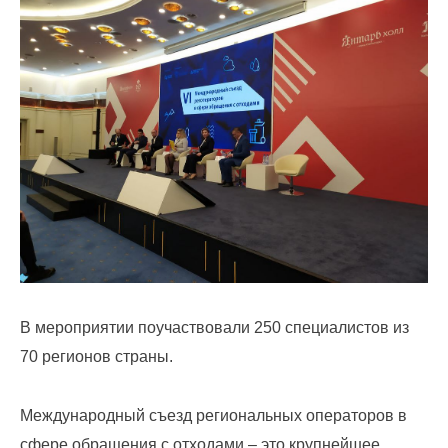
По
вопросам
заключения
договоров
и
оплаты
за
услугу
по
В мероприятии поучаствовали 250 специалистов из
обращению
70 регионов страны.
с
ТКО
Международный съезд региональных операторов в
Для
сфере обращения с отходами – это крупнейшее