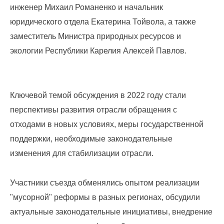
адреса,
инженер Михаил Романенко и начальник
запрос
юридического отдела Екатерина Тойвола, а также
дубликатов
заместитель Министра природных ресурсов и
ПД
и
экологии Республики Карелия Алексей Павлов.
актов
сверок;
просьба
в
Ключевой темой обсуждения в 2022 году стали
запросах
перспективы развития отрасли обращения с
обязательно
отходами в новых условиях, меры государственной
указывать
№
поддержки, необходимые законодательные
договора)
изменения для стабилизации отрасли.
запросы
направлять
на
Участники съезда обменялись опытом реализации
эл.
"мусорной" реформы в разных регионах, обсудили
почту
актуальные законодательные инициативы, внедрение
info@rotko10.ru