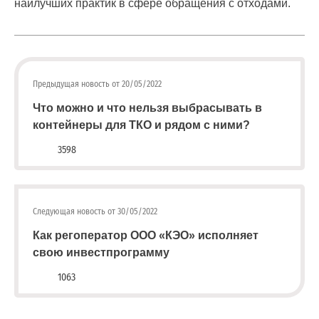
наилучших практик в сфере обращения с отходами.
;
Для
физических
лиц
abon@eirz-
Предыдущая новость от 20/05/2022
karelia.ru
Что можно и что нельзя выбрасывать в
;
контейнеры для ТКО и рядом с ними?
8
(8142)
3598
59 46
07
;
(или
Следующая новость от 30/05/2022
по
Как регоператор ООО «КЭО» исполняет
номеру
свою инвестпрограмму
телефона,
указанному
1063
в
информационной
части