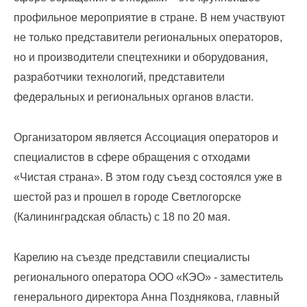
юридических
лиц
профильное мероприятие в стране. В нем участвуют
(договоры,
не только представители региональных операторов,
допсоглашения):
но и производители спецтехники и оборудования,
8
разработчики технологий, представители
(8142)
79-
федеральных и региональных органов власти.
82-86
;
Организатором является Ассоциация операторов и
info@rotko10.ru
специалистов в сфере обращения с отходами
;
«Чистая страна». В этом году съезд состоялся уже в
Для
юридических
шестой раз и прошел в городе Светлогорске
лиц
(Калининградская область) с 18 по 20 мая.
по
платежным
документам
Карелию на съезде представили специалисты
(неполучение,
регионального оператора ООО «КЭО» - заместитель
смена
генерального директора Анна Позднякова, главный
почтового