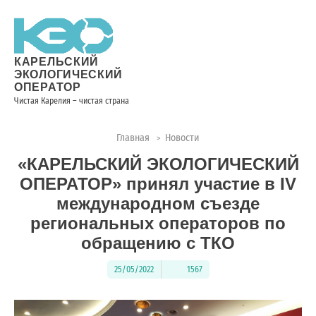
Новости
Информация
Вопросы
Документы
Вакансии
Районные
Торги
Контакты
×
о невывозе
и ответы
операторы
ТКО
КАРЕЛЬСКИЙ
ЭКОЛОГИЧЕСКИЙ
ОПЕРАТОР
Чистая Карелия – чистая страна
Контакты
Главная
Новости
>
Телефон
«КАРЕЛЬСКИЙ ЭКОЛОГИЧЕСКИЙ
диспетчера
по
ОПЕРАТОР» принял участие в IV
контролю
международном съезде
качества
региональных операторов по
вывоза
обращению с ТКО
ТКО:
8
25/05/2022
1567
(8142)
28-
28-14