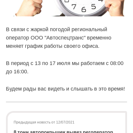
По
вопросам
В связи с жаркой погодой региональный
заключения
оператор ООО "Автоспецтранс" временно
договоров
меняет график работы своего офиса.
и
оплаты
В период с 13 по 17 июля мы работаем с 08:00
за
до 16:00.
услугу
по
Будем рады вас видеть и слышать в это время!
обращению
с
ТКО
Предыдущая новость от 12/07/2021
Для
юридических
8 тонн автопокрышек вывез регоператор