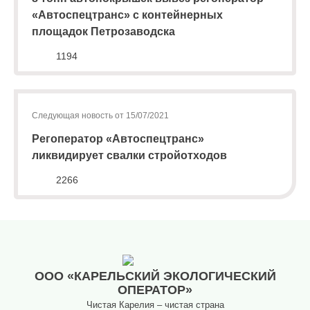
лиц
«Автоспецтранс» с контейнерных
(договоры,
площадок Петрозаводска
допсоглашения):
8
1194
(8142)
79-82-
86
;
Следующая новость от 15/07/2021
info@rotko10.ru
Регоператор «Автоспецтранс»
;
ликвидирует свалки стройотходов
Для
юридических
2266
лиц
по
платежным
документам
(неполучение,
смена
ООО «КАРЕЛЬСКИЙ ЭКОЛОГИЧЕСКИЙ
почтового
ОПЕРАТОР»
адреса,
Чистая Карелия – чистая страна