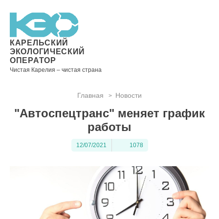
Новости
Информация
Вопросы
Документы
Вакансии
Районные
Торги
Контакты
×
о невывозе
и ответы
операторы
ТКО
КАРЕЛЬСКИЙ
ЭКОЛОГИЧЕСКИЙ
ОПЕРАТОР
Чистая Карелия – чистая страна
Контакты
Главная
Новости
>
Телефон
"Автоспецтранс" меняет график
диспетчера
по
работы
контролю
качества
12/07/2021
1078
вывоза
ТКО:
8
(8142)
28-28-
14