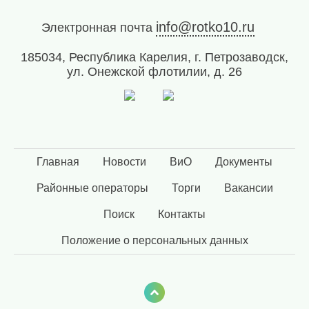
запрос
дубликатов
info@rotko10.ru
Электронная почта
ПД
и
185034, Республика Карелия, г. Петрозаводск,
актов
ул. Онежской флотилии, д. 26
сверок;
просьба
в
запросах
обязательно
указывать
№
Главная
Новости
ВиО
Документы
договора)
Районные операторы
Торги
Вакансии
запросы
направлять
Поиск
Контакты
на
эл.
Положение о персональных данных
почту
info@rotko10.ru
;
Для