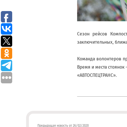
с
ТКО
Для
юридических
Сезон рейсов Компост
лиц
заключительных, б
(договоры,
допсоглашения):
8
Команда волонтеров пр
(8142)
Время и места стоянок
79-
«АВТОСПЕЦТРАНС».
82-86
;
info@rotko10.ru
;
Для
юридических
лиц
по
Предыдущая новость от 26/02/2020