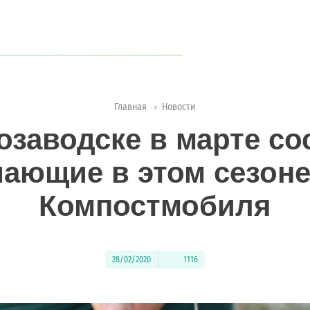
когда туристов становится всё больше?
ии с природой
Главная
Новости
>
озаводске в марте со
ающие в этом сезон
Компостмобиля
28/02/2020
1116