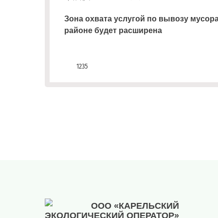
платежным
документам
Зона охвата услугой по вывозу мусор
(неполучение,
районе будет расширена
смена
почтового
адреса,
1235
запрос
дубликатов
ПД
и
актов
сверок;
просьба
в
запросах
обязательно
указывать
№
договора)
ООО «КАРЕЛЬСКИЙ
запросы
ЭКОЛОГИЧЕСКИЙ ОПЕРАТОР»