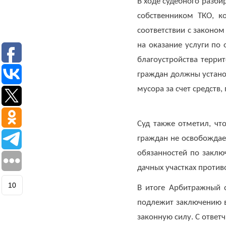
В ходе судебного разби
с
собственником ТКО, к
ТКО
соответствии с законом
Для
на оказание услуги по
юридических
благоустройства терри
лиц
граждан должны устано
(договоры,
мусора за счет средст
допсоглашения):
8
(8142)
79-
Суд также отметил, чт
82-86
граждан не освобождае
;
обязанностей по заклю
info@rotko10.ru
дачных участках п
;
10
Для
В итоге Арбитражный 
юридических
подлежит заключению в
лиц
законную силу. С ответ
по