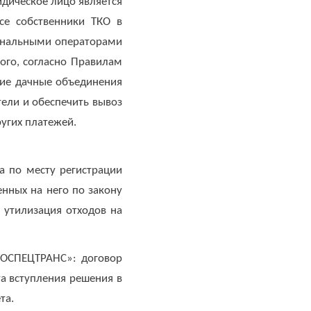
идическое лицо является
се собственники ТКО в
гиональными операторами
ого, согласно Правилам
кие дачные объединения
ели и обеспечить вывоз
сов и других платежей.
а по месту регистрации
нных на него по закону
 утилизация отходов на
ельства.
ТОСПЕЦТРАНС»: договор
а вступления решения в
та.