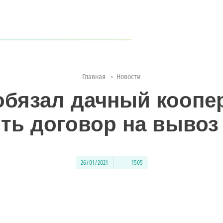
когда туристов становится всё больше?
ии с природой
Главная
Новости
>
обязал дачный коопе
ть договор на вывоз
26/01/2021
1505