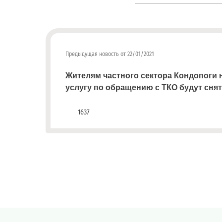
платежным
документам
(неполучение,
смена
почтового
Предыдущая новость от 22/01/2021
адреса,
запрос
Жителям частного сектора Кондопоги 
дубликатов
услугу по обращению с ТКО будут сня
ПД
и
1637
актов
сверок;
просьба
в
запросах
обязательно
указывать
№
договора)
запросы