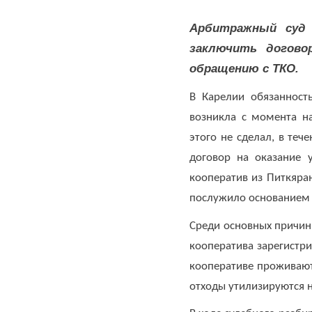
ТКО:
• Куда обращаться по вопросам качества вывоза ТКО в Петрозаводск
8
Арбитражный суд 
(8142)
заключить догово
28-
Документы
28-14
обращению с ТКО.
В Карелии обязанност
Вакансии
возникла с момента на
По
этого не сделал, в те
вопросам
Районные
договор на оказание 
заключения
операторы
кооператив из Питкяран
договоров
послужило ос
и
Торги
оплаты
Среди основных причин 
за
кооператива зарегистри
Контакты
услугу
кооперативе проживают
отходы утили
по
обращению