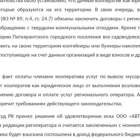
рательства было установлено, что дачный кооператив как юр
оторые образуются на его территории. В свою очередь, в
 (ФЗ № 89, п.4, ст. 24.7) обязаны заключить договоры с ре
 обращению с твердыми коммунальными отходами. Кроме т
тории Питкярантского городского поселения все садоводчес
вить на своих территориях контейнеры или бункеры-накопит
в, поступающих на счет данных организаций в виде взно
о факт оплаты членами кооператива услуг по вывозу мусор
т кооператив как юридическое лицо от выполнения возложе
чению договора и оплате услуг регионального оператора. А
ротиворечит требованиям действующего законодат
суд РК принял решение об удовлетворении иска ООО «АВ
 редакции регоператора и считается заключенным с момент
чика будет взыскана госпошлина в доход федерального бюдже