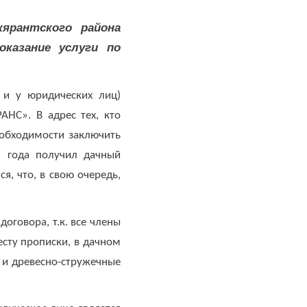
ярантского района
казание услуги по
 и у юридических лиц)
АНС». В адрес тех, кто
еобходимости заключить
9 года получил дачный
я, что, в свою очередь,
атора в суд.
оговора, т.к. все члены
есту прописки, в дачном
 и древесно-стружечные