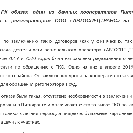
е?
РК обязал один из дачных кооперативов Питк
р с регоператором ООО «АВТОСПЕЦТРАНС» на о
ь по заключению таких договоров (как у физических, так
чала деятельности регионального оператора «АВТОСПЕЦТР
чение 2019 и 2020 годов были направлены уведомления о н
услуги по обращению с ТКО. Одно из них в апреле 201
тского района. От заключения договора кооператив отказалс
нованием для обращения регопер
отказа была такая: отсутствие необходимости в заключении д
рованы в Питкяранте и оплачивают счета за вывоз ТКО по м
 только в летний период, а пищевые, бумажные картонные
зируются на дачных участках.