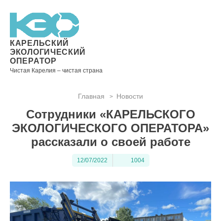
Новости
Информация
Вопросы
Документы
Вакансии
Районные
Торги
Контакты
×
о невывозе
и ответы
операторы
ТКО
КАРЕЛЬСКИЙ
ЭКОЛОГИЧЕСКИЙ
ОПЕРАТОР
Чистая Карелия – чистая страна
Контакты
Главная
Новости
>
Телефон
Сотрудники «КАРЕЛЬСКОГО
диспетчера
по
ЭКОЛОГИЧЕСКОГО ОПЕРАТОРА»
контролю
рассказали о своей работе
качества
вывоза
12/07/2022
1004
ТКО:
8
(8142)
28-28-
14