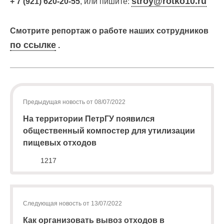
stroy@rotko10.ru
+ 7 (921) 620-20-55
, или пишите:
физических
лиц
abon@eirz-
Смотрите репортаж о работе наших сотрудников
karelia.ru
по ссылке
.
;
8
(8142)
59 46
07
;
Предыдущая новость от 08/07/2022
(или
На территории ПетрГУ появился
по
общественный компостер для утилизации
номеру
пищевых отходов
телефона,
указанному
1217
в
информационной
части
квитанции)
Следующая новость от 13/07/2022
Приемная
Как организовать вывоз отходов в
8