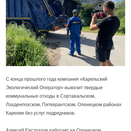
По
вопросам
заключения
договоров
и
оплаты
за
услугу
С конца прошлого года компания «Карельский
по
Экологический Оператор» вывозит твердые
обращению
коммунальные отходы в Сортавальском,
с
Лахденпохском, Питкярантском, Олонецком районах
ТКО
Карелии без услуг подрядчиков.
Для
юридических
Алексей Евстратов работает на Олонецком