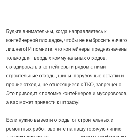
запрос
дубликатов
ПД
и
актов
Будьте внимательны, когда направляетесь к
сверок;
просьба
контейнерной площадке, чтобы не выбросить ничего
в
лишнего! И помните, что контейнеры предназначены
запросах
обязательно
только для твердых коммунальных отходов,
указывать
складировать в контейнеры и рядом с ними
№
строительные отходы, шины, порубочные остатки и
договора)
запросы
прочие отходы, не относящиеся к ТКО, запрещено!
направлять
Это приводит к поломке контейнеров и мусоровозов,
на
а вас может привести к штрафу!
эл.
почту
info@rotko10.ru
Если нужно вывезти отходы от строительных и
;
ремонтных работ, звоните на нашу горячую линию:
Для