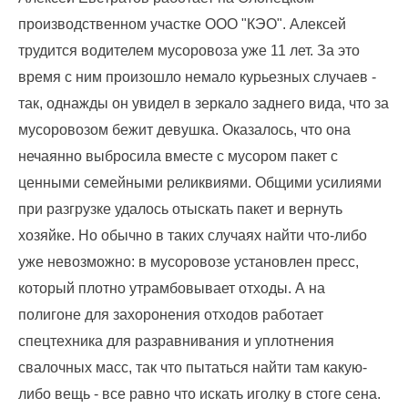
лиц
производственном участке ООО "КЭО". Алексей
(договоры,
допсоглашения):
трудится водителем мусоровоза уже 11 лет. За это
8
время с ним произошло немало курьезных случаев -
(8142)
так, однажды он увидел в зеркало заднего вида, что за
79-82-
86
мусоровозом бежит девушка. Оказалось, что она
;
нечаянно выбросила вместе с мусором пакет с
info@rotko10.ru
ценными семейными реликвиями. Общими усилиями
;
при разгрузке удалось отыскать пакет и вернуть
Для
хозяйке. Но обычно в таких случаях найти что-либо
юридических
лиц
уже невозможно: в мусоровозе установлен пресс,
по
который плотно утрамбовывает отходы. А на
платежным
документам
полигоне для захоронения отходов работает
(неполучение,
спецтехника для разравнивания и уплотнения
смена
свалочных масс, так что пытаться найти там какую-
почтового
адреса,
либо вещь - все равно что искать иголку в стоге сена.