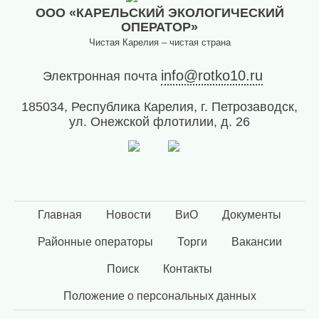
лиц
ООО «КАРЕЛЬСКИЙ ЭКОЛОГИЧЕСКИЙ
(договоры,
ОПЕРАТОР»
допсоглашения):
Чистая Карелия – чистая страна
8
(8142)
info@rotko10.ru
Электронная почта
79-82-
86
185034, Республика Карелия, г. Петрозаводск,
;
ул. Онежской флотилии, д. 26
info@rotko10.ru
;
Для
юридических
лиц
по
Главная
Новости
ВиО
Документы
платежным
Районные операторы
Торги
Вакансии
документам
(неполучение,
Поиск
Контакты
смена
почтового
Положение о персональных данных
адреса,