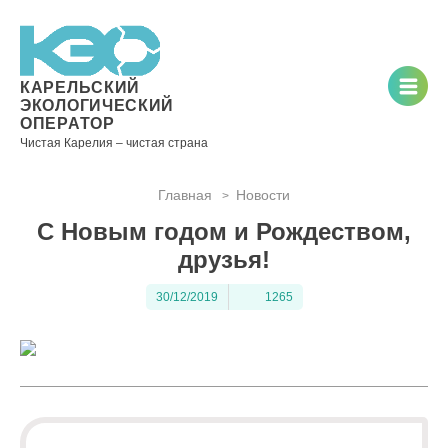
Новости
Информация
Вопросы
Документы
Вакансии
Районные
Торги
Контакты
×
о невывозе
и ответы
операторы
ТКО
КАРЕЛЬСКИЙ
ЭКОЛОГИЧЕСКИЙ
ОПЕРАТОР
Чистая Карелия – чистая страна
Контакты
Главная
Новости
>
Телефон
С Новым годом и Рождеством,
диспетчера
по
друзья!
контролю
качества
30/12/2019
1265
вывоза
ТКО:
8
(8142)
28-28-
14