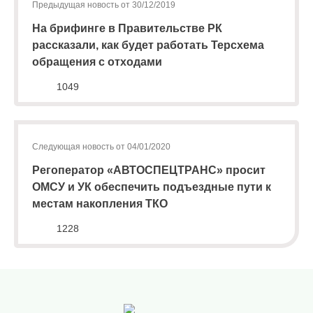
Предыдущая новость от 30/12/2019
На брифинге в Правительстве РК
По
рассказали, как будет работать Терсхема
вопросам
обращения с отходами
заключения
1049
договоров
и
оплаты
Следующая новость от 04/01/2020
за
Регоператор «АВТОСПЕЦТРАНС» просит
услугу
ОМСУ и УК обеспечить подъездные пути к
по
местам накопления ТКО
обращению
1228
с
ТКО
Для
юридических