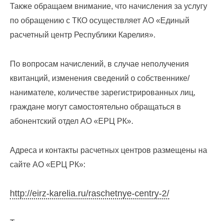
лиц
Также обращаем внимание, что начисления за услугу
(договоры,
по обращению с ТКО осуществляет АО «Единый
допсоглашения):
расчетный центр Республики Карелия».
8
(8142)
79-82-
По вопросам начислений, в случае неполучения
86
квитанций, изменения сведений о собственнике/
;
info@rotko10.ru
нанимателе, количестве зарегистрированных лиц,
;
граждане могут самостоятельно обращаться в
Для
абонентский отдел АО «ЕРЦ РК».
юридических
лиц
по
Адреса и контакты расчетных центров размещены на
платежным
сайте АО «ЕРЦ РК»:
документам
(неполучение,
смена
http://eirz-karelia.ru/raschetnye-centry-2/
почтового
адреса,