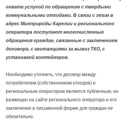
охвата услугой по обращению с твердыми
По
коммунальными отходами. В связи с этим в
вопросам
адрес Минприроды Карелии и регионального
заключения
оператора поступают многочисленные
договоров
обращения граждан, связанные с заключением
договора, с квитанциями за вывоз ТКО, с
и
установкой контейнеров.
оплаты
за
Необходимо уточнить, что договор между
услугу
потребителем (собственником отходов) и
по
региональным оператором является публичным, он
обращению
размещен на сайте регионального оператора и его
с
заключение в письменной форме для граждан не
ТКО
обязательно.
Для
юридических