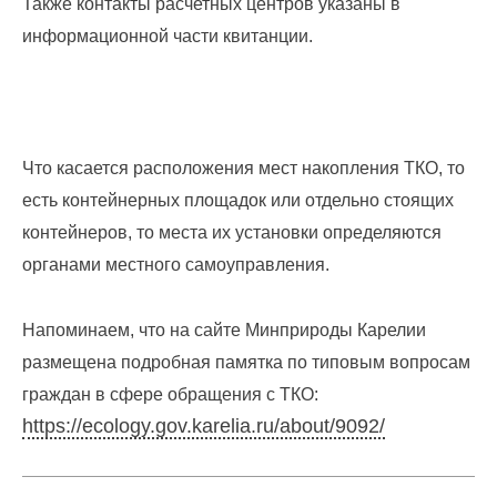
запрос
Также контакты расчетных центров указаны в
дубликатов
информационной части квитанции.
ПД
и
актов
сверок;
просьба
в
Что касается расположения мест накопления ТКО, то
запросах
есть контейнерных площадок или отдельно стоящих
обязательно
указывать
контейнеров, то места их установки определяются
№
органами местного самоуправления.
договора)
запросы
направлять
Напоминаем, что на сайте Минприроды Карелии
на
размещена подробная памятка по типовым вопросам
эл.
граждан в сфере обращения с ТКО:
почту
info@rotko10.ru
https://ecology.gov.karelia.ru/about/9092/
;
Для