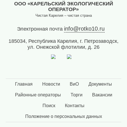
ООО «КАРЕЛЬСКИЙ ЭКОЛОГИЧЕСКИЙ
(8142)
ОПЕРАТОР»
79-82-
Чистая Карелия – чистая страна
86
(с
info@rotko10.ru
Электронная почта
08:00
до
185034, Республика Карелия, г. Петрозаводск,
20:00)
ул. Онежской флотилии, д. 26
Главная
Новости
ВиО
Документы
Районные операторы
Торги
Вакансии
Поиск
Контакты
Положение о персональных данных