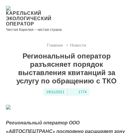
Новости
Информация
Вопросы
Документы
Вакансии
Районные
Торги
Контакты
×
о невывозе
и ответы
операторы
КАРЕЛЬСКИЙ
ТКО
ЭКОЛОГИЧЕСКИЙ
ОПЕРАТОР
Чистая Карелия – чистая страна
Главная
Новости
>
Контакты
Региональный оператор
Телефон
разъясняет порядок
диспетчера
выставления квитанций за
по
услугу по обращению с ТКО
контролю
качества
29/11/2021
1774
вывоза
ТКО:
8
(8142)
28-28-
Региональный оператор ООО
14
«АВТОСПЕЦТРАНС» постоянно расширяет зону