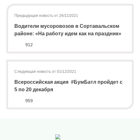
физических
лиц
abon@eirz-
Предыдущая новость от 26/11/2021
karelia.ru
Водители мусоровозов в Сортавальском
;
районе: «На работу идем как на праздник»
8
(8142)
912
59 46
07
;
(или
Следующая новость от 01/12/2021
по
Всероссийская акция #БумБатл пройдет с
номеру
5 по 20 декабря
телефона,
указанному
959
в
информационной
части
квитанции)
Приемная
8