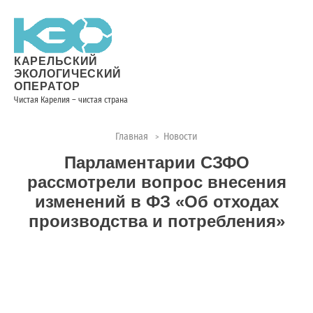
Новости
Информация
Вопросы
Документы
Вакансии
Районные
Торги
Контакты
×
о невывозе
и ответы
операторы
ТКО
КАРЕЛЬСКИЙ
ЭКОЛОГИЧЕСКИЙ
ОПЕРАТОР
Чистая Карелия – чистая страна
Контакты
Главная
Новости
>
Телефон
Парламентарии СЗФО
диспетчера
по
рассмотрели вопрос внесения
контролю
изменений в ФЗ «Об отходах
качества
производства и потребления»
вывоза
ТКО:
8
(8142)
28-
28-14