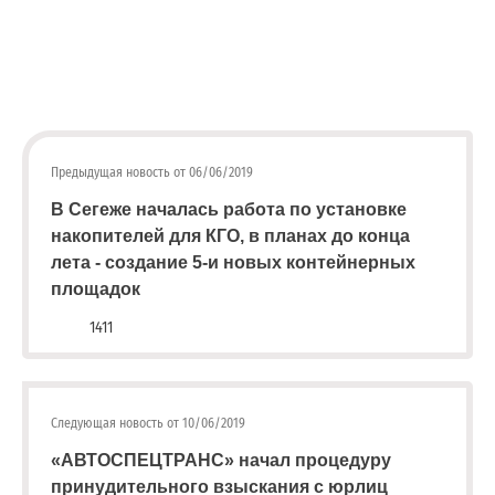
;
Члены комитета поддержали данный проект закона и
Для
рекомендовали законодательным органам
физических
государственной власти - членам Парламентской
лиц
Ассоциации Северо-Запада России также поддержать
abon@eirz-
karelia.ru
это решение и направить соответствующие
;
Предыдущая новость от 06/06/2019
постановления в ГосДуму Федерального Собрания РФ.
8
В Сегеже началась работа по установке
(8142)
накопителей для КГО, в планах до конца
59 46
лета - создание 5-и новых контейнерных
07
площадок
;
(или
1411
по
номеру
телефона,
указанному
Следующая новость от 10/06/2019
в
«АВТОСПЕЦТРАНС» начал процедуру
информационной
принудительного взыскания с юрлиц
части