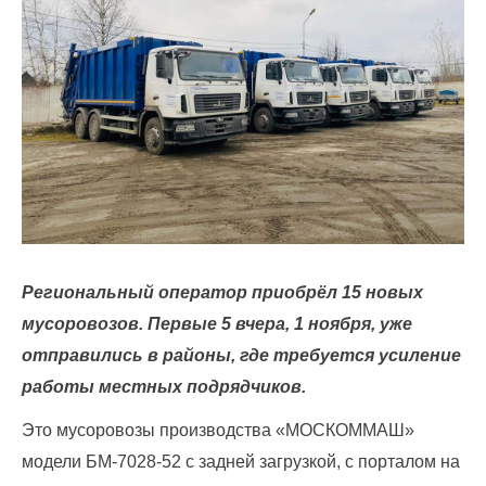
По
вопросам
заключения
договоров
и
оплаты
за
услугу
Региональный оператор приобрёл 15 новых
по
мусоровозов. Первые 5 вчера, 1 ноября, уже
обращению
отправились в районы, где требуется усиление
с
работы местных подрядчиков.
ТКО
Это мусоровозы производства «МОСКОММАШ»
Для
модели БМ-7028-52 с задней загрузкой, с порталом на
юридических