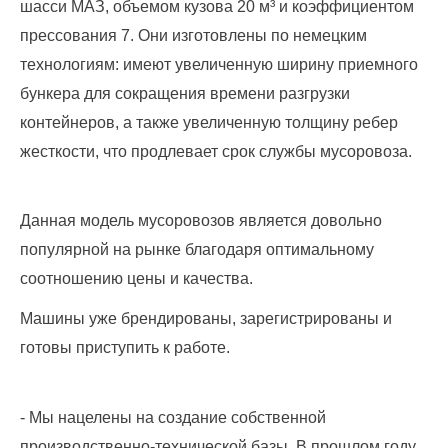
шасси МАЗ, объемом кузова 20 м³ и коэффициентом
лиц
(договоры,
прессования​ 7. Они изготовлены по немецким
допсоглашения):
технологиям: имеют увеличенную ширину приемного
8
бункера для сокращения времени разгрузки
(8142)
79-82-
контейнеров, а также увеличенную толщину ребер
86
жесткости, что продлевает срок службы мусоровоза.
;
info@rotko10.ru
;
Данная модель мусоровозов является довольно
Для
популярной на рынке благодаря оптимальному
юридических
соотношению цены и качества.
лиц
по
Машины уже брендированы, зарегистрированы и
платежным
документам
готовы приступить к работе.
(неполучение,
смена
почтового
- Мы нацелены на создание собственной
адреса,
производственно-технической базы. В прошлом году