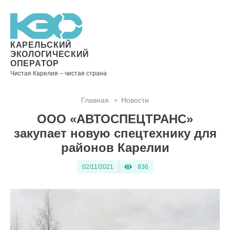
Новости
Информация
Вопросы
Документы
Вакансии
Районные
Торги
Контакты
×
о невывозе
и ответы
операторы
ТКО
КАРЕЛЬСКИЙ
ЭКОЛОГИЧЕСКИЙ
ОПЕРАТОР
Чистая Карелия – чистая страна
Контакты
Главная
Новости
>
Телефон
ООО «АВТОСПЕЦТРАНС»
диспетчера
по
закупает новую спецтехнику для
контролю
районов Карелии
качества
вывоза
02/11/2021
836
ТКО:
8
(8142)
28-28-
14