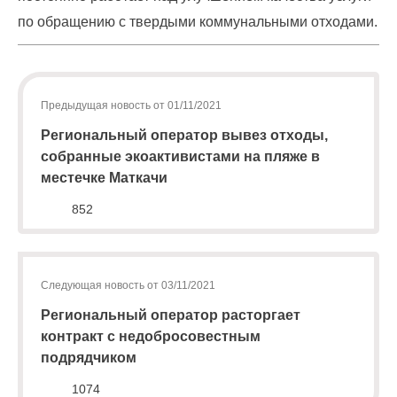
физических
по обращению с твердыми коммунальными отходами.
лиц
abon@eirz-
karelia.ru
;
8
Предыдущая новость от 01/11/2021
(8142)
Региональный оператор вывез отходы,
59 46
собранные экоактивистами на пляже в
07
местечке Маткачи
;
(или
852
по
номеру
телефона,
указанному
Следующая новость от 03/11/2021
в
информационной
Региональный оператор расторгает
части
контракт с недобросовестным
квитанции)
подрядчиком
Приемная
1074
8