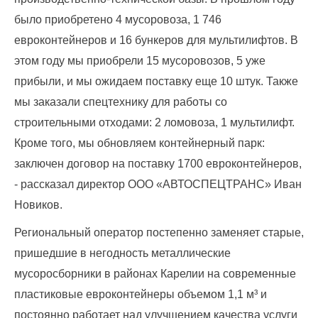
запрос
дубликатов
было приобретено 4 мусоровоза, 1 746
ПД
евроконтейнеров и 16 бункеров для мультилифтов. В
и
актов
этом году мы приобрели 15 мусоровозов, 5 уже
сверок;
прибыли, и мы ожидаем поставку еще 10 штук. Также
просьба
мы заказали спецтехнику для работы со
в
запросах
строительными отходами: 2 ломовоза, 1 мультилифт.
обязательно
Кроме того, мы обновляем контейнерный парк:
указывать
заключен договор на поставку 1700 евроконтейнеров,
№
договора)
- рассказал директор ООО «АВТОСПЕЦТРАНС» Иван
запросы
Новиков.
направлять
на
Региональный оператор постепенно заменяет старые,
эл.
почту
пришедшие в негодность металлические
info@rotko10.ru
мусоросборники в районах Карелии на современные
;
пластиковые евроконтейнеры объемом 1,1 м³ и
Для
постоянно работает над улучшением качества услуги