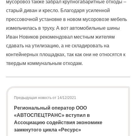
мусоровоз также забрал крупногабаритные отходы –
физических
лиц
старый диван и кресло. Благодаря усиленной
abon@eirz-
прессовочной установке в новом мусоровозе мебель
karelia.ru
измельчилась в труху. А вот автомобильные шины
;
8
Иван Новиков рекомендовал местным жителям
(8142)
сдавать на утилизацию, а не складировать на
59 46
07
контейнерных площадках, так как они не относятся к
;
твердым коммунальным отходам.
(или
по
номеру
телефона,
указанному
Предыдущая новость от 14/12/2021
в
информационной
Региональный оператор ООО
части
«АВТОСПЕЦТРАНС» вступил в
квитанции)
Ассоциацию содействия экономике
Приемная
замкнутого цикла «Ресурс»
8