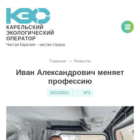
Новости
Информация
Вопросы
Документы
Вакансии
Районные
Торги
Контакты
×
о невывозе
и ответы
операторы
ТКО
КАРЕЛЬСКИЙ
ЭКОЛОГИЧЕСКИЙ
ОПЕРАТОР
Чистая Карелия – чистая страна
Контакты
Главная
Новости
>
Телефон
Иван Александрович меняет
диспетчера
по
профессию
контролю
качества
15/12/2021
973
вывоза
ТКО:
8
(8142)
28-28-
14