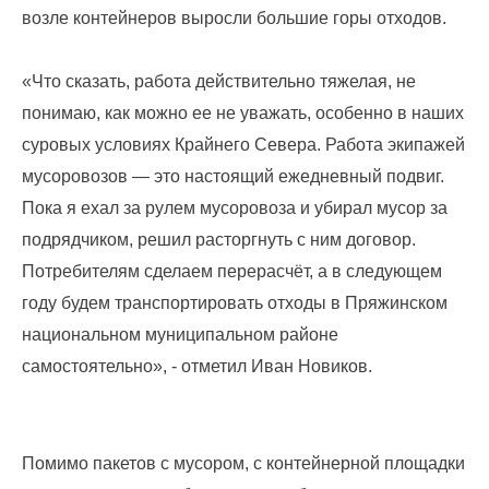
запрос
возле контейнеров выросли большие горы отходов.
дубликатов
ПД
и
«Что сказать, работа действительно тяжелая, не
актов
понимаю, как можно ее не уважать, особенно в наших
сверок;
просьба
суровых условиях Крайнего Севера. Работа экипажей
в
мусоровозов — это настоящий ежедневный подвиг.
запросах
обязательно
Пока я ехал за рулем мусоровоза и убирал мусор за
указывать
подрядчиком, решил расторгнуть с ним договор.
№
Потребителям сделаем перерасчёт, а в следующем
договора)
запросы
году будем транспортировать отходы в Пряжинском
направлять
национальном муниципальном районе
на
эл.
самостоятельно», - отметил Иван Новиков.
почту
info@rotko10.ru
;
Помимо пакетов с мусором, с контейнерной площадки
Для