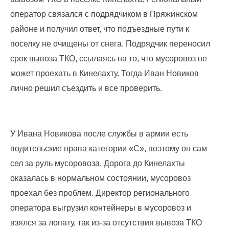
лиц
оператор связался с подрядчиком в Пряжинском
(договоры,
допсоглашения):
районе и получил ответ, что подъездные пути к
8
поселку не очищены от снега. Подрядчик переносил
(8142)
срок вывоза ТКО, ссылаясь на то, что мусоровоз не
79-82-
86
может проехать в Кинелахту. Тогда Иван Новиков
;
лично решил съездить и все проверить.
info@rotko10.ru
;
Для
юридических
У Ивана Новикова после службы в армии есть
лиц
водительские права категории «С», поэтому он сам
по
сел за руль мусоровоза. Дорога до Кинелахты
платежным
документам
оказалась в нормальном состоянии, мусоровоз
(неполучение,
проехал без проблем. Директор регионального
смена
почтового
оператора выгрузил контейнеры в мусоровоз и
адреса,
взялся за лопату, так из-за отсутствия вывоза ТКО