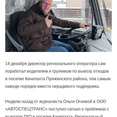
По
вопросам
заключения
договоров
и
оплаты
за
14 декабря директор регионального оператора сам
услугу
поработал водителем и грузчиком по вывозу отходов
по
в поселке Кинелахта Пряжинского района, тем самым
обращению
наведя порядок вместо нерадивого подрядчика.
с
ТКО
Неделю назад от журналиста Ольги Огневой в ООО
Для
«АВТОСПЕЦТРАНС» поступил сигнал о проблемах с
юридических
вывозом ТКО в поселке Кинелахта. Региональный