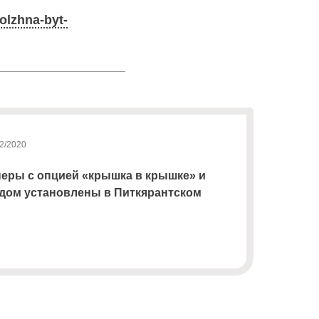
olzhna-byt-
2/2020
еры с опцией «крышка в крышке» и
одом установлены в Питкярантском