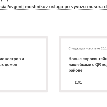
/social/evgenij-moshnikov-usluga-po-vyvozu-musora-d
Следующая новость от 25/1
ие костров и
Новые евроконтейн
ых домов
наклейками с QR-к
районе
1191