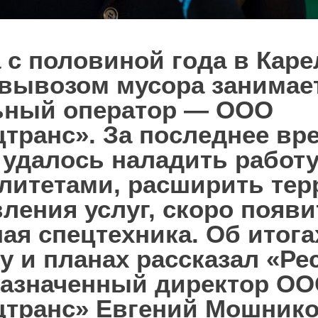
 с половиной года в Кар
 вывозом мусора занимае
ьный оператор — ООО
транс». За последнее вр
удалось наладить работу
литетами, расширить те
ления услуг, скоро появи
ая спецтехника. Об итог
ду и планах рассказал «Р
назначенный директор О
цтранс» Евгений Мошнико