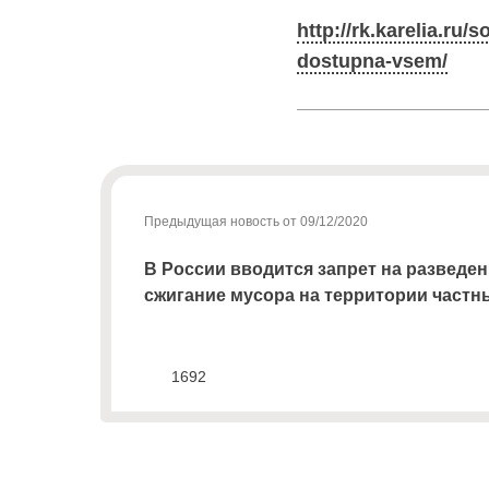
документам
(неполучение,
http://rk.karelia.ru
смена
dostupna-vsem/
почтового
адреса,
запрос
дубликатов
ПД
и
актов
Предыдущая новость от 09/12/2020
сверок;
просьба
В России вводится запрет на разведен
в
сжигание мусора на территории частн
запросах
обязательно
указывать
№
1692
договора)
запросы
направлять
на
эл.