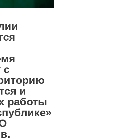
елии
тся
емя
 с
рриторию
тся и
ах работы
еспублике»
ОО
в.