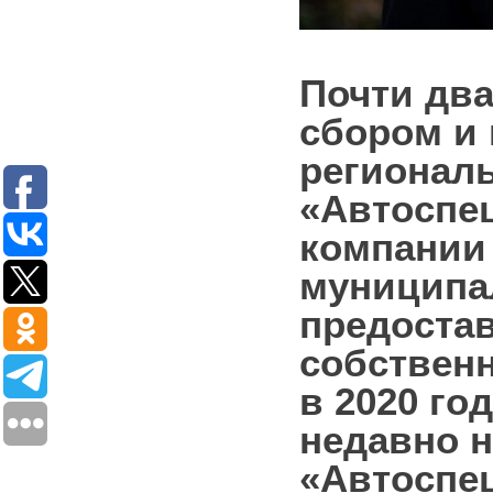
с
ТКО
Почти два
Для
юридических
сбором и
лиц
(договоры,
регионал
допсоглашения):
«Автоспец
8
(8142)
компании 
79-82-
86
муниципа
;
предостав
info@rotko10.ru
;
собственн
Для
в 2020 го
юридических
недавно 
лиц
по
«Автоспе
платежным