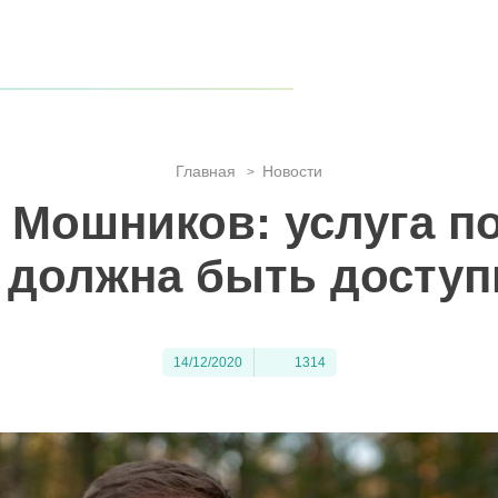
 края, когда туристов становится всё больше?
гиона!
 гармонии с природой
Главная
Новости
>
 Мошников: услуга п
 должна быть доступ
14/12/2020
1314