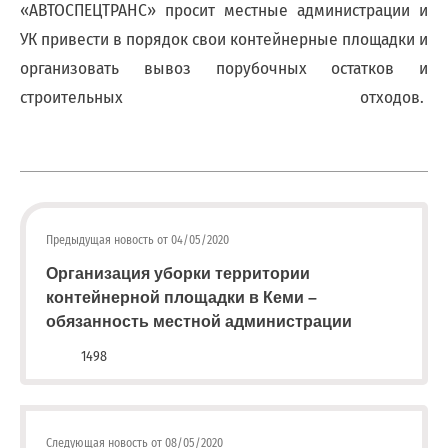
«АВТОСПЕЦТРАНС» просит местные администрации и
квитанции)
УК привести в порядок свои контейнерные площадки и
Приемная
организовать вывоз порубочных остатков и
8
(8142)
строительных отходов.
79-
82-86
(с
08:00
до
20:00)
Предыдущая новость от 04/05/2020
Организация уборки территории
контейнерной площадки в Кеми –
обязанность местной администрации
1498
Следующая новость от 08/05/2020