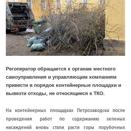
По
вопросам
заключения
договоров
и
оплаты
Регоператор обращается к органам местного
за
самоуправления и управляющим компаниям
услугу
привести в порядок контейнерные площадки и
по
вывезти отходы, не относящиеся к ТКО.
обращению
с
На контейнерных площадках Петрозаводска после
ТКО
проведения работ по содержанию зеленых
Для
насаждений вновь стали расти горы порубочных