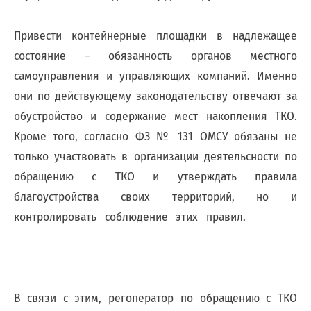
;
Для
Привести контейнерные площадки в надлежащее
физических
состояние – обязанность органов местного
лиц
abon@eirz-
самоуправления и управляющих компаний. Именно
karelia.ru
они по действующему законодательству отвечают за
;
обустройство и содержание мест накопления ТКО.
8
Кроме того, согласно ФЗ № 131 ОМСУ обязаны не
(8142)
59 46
только участвовать в организации деятельсности по
07
обращению с ТКО и утверждать правила
;
благоустройства своих территорий, но и
(или
контролировать соблюдение этих правил.
по
номеру
телефона,
указанному
в
информационной
В связи с этим, регоператор по обращению с ТКО
части