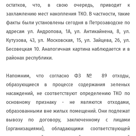
юридических
остатков, что, в свою очередь, приводит к
лиц
захламлению мест накопления ТКО. В частности, такие
(договоры,
допсоглашения):
факты были установлены сегодня в Петрозаводске по
8
адресам ул. Андропова, 1А, ул. Антикайнена, 8, ул.
(8142)
Кутузова, 43, ул. Московская, 15, ул. Зайцева, 26, ул.
79-
82-86
Бесовецкая 10. Аналогичная картина наблюдается и в
;
районах республики.
info@rotko10.ru
;
Напомним, что согласно ФЗ № 89 отходы,
Для
образующиеся в процессе содержания зеленых
юридических
насаждений, не соответствуют определению ТКО по
лиц
по
основному признаку - не являются отходами,
платежным
образованными вне жилых помещений. Они подлежат
документам
вывозу по договору, заключенному с лицами
(неполучение,
смена
(организациями), обладающими соответствующей
почтового