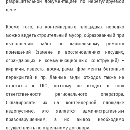
разрешительной документацией по нерегулируемой
адреса,
цене.
запрос
дубликатов
ПД
Кроме того, на контейнерных площадках нередко
и
можно видеть строительный мусор, образованный при
актов
сверок;
выполнении работ по капитальному ремонту
просьба
помещений (замене и восстановлению несущих,
в
ограждающих и коммуникационных конструкций) –
запросах
обязательно
кирпичи, известь, доски, рамы, фрагменты бетонных
указывать
перекрытий и пр. Данные виды отходов также не
№
относятся к ТКО, поэтому не входят в зону
договора)
запросы
ответственности регионального оператора.
направлять
Складировать их на контейнерной площадке
на
недопустимо, это является административным
эл.
почту
правонарушением, а их вывоз необходимо
info@rotko10.ru
осуществлять по отдельному договору.