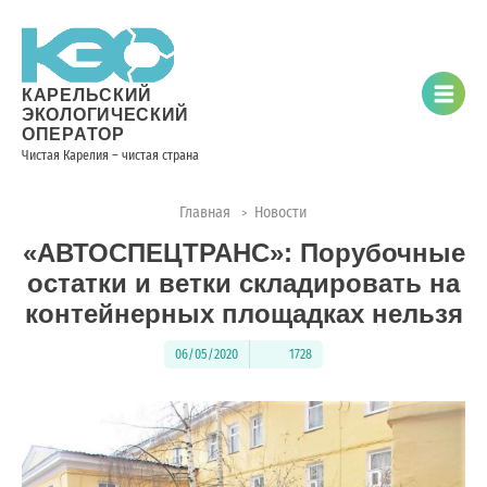
Новости
Информация
Вопросы
Документы
Вакансии
Районные
Торги
Контакты
×
о невывозе
и ответы
операторы
ТКО
КАРЕЛЬСКИЙ
ЭКОЛОГИЧЕСКИЙ
ОПЕРАТОР
Чистая Карелия – чистая страна
Контакты
Главная
Новости
>
Телефон
«АВТОСПЕЦТРАНС»: Порубочные
диспетчера
по
остатки и ветки складировать на
контролю
контейнерных площадках нельзя
качества
вывоза
06/05/2020
1728
ТКО:
8
(8142)
28-
28-14