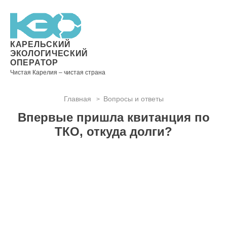
Новости
Информация
Вопросы
Документы
Вакансии
Районные
Торги
Контакты
×
о невывозе
и ответы
операторы
ТКО
КАРЕЛЬСКИЙ
ЭКОЛОГИЧЕСКИЙ
ОПЕРАТОР
Чистая Карелия – чистая страна
Контакты
Главная
Вопросы и ответы
>
Телефон
Впервые пришла квитанция по
диспетчера
по
ТКО, откуда долги?
контролю
качества
вывоза
ТКО:
8
(8142)
28-28-
14