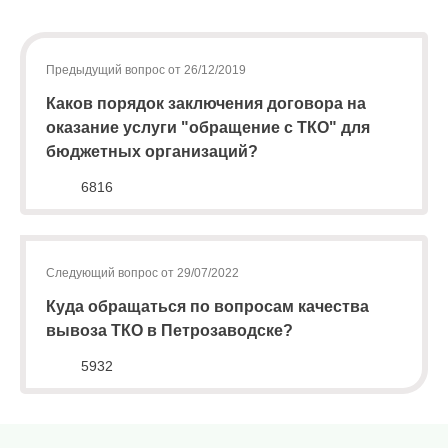
лиц
то начисления будут осуществляться с месяца, в котором
(договоры,
регоператор впервые вывез мусор в вашем населенном
допсоглашения):
Предыдущий вопрос от 26/12/2019
8
пункте.
(8142)
Каков порядок заключения договора на
79-82-
оказание услуги "обращение с ТКО" для
86
бюджетных организаций?
;
info@rotko10.ru
6816
;
Для
юридических
Следующий вопрос от 29/07/2022
лиц
по
Куда обращаться по вопросам качества
платежным
вывоза ТКО в Петрозаводске?
документам
(неполучение,
5932
смена
почтового
адреса,