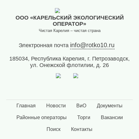
запрос
дубликатов
ПД
ООО «КАРЕЛЬСКИЙ ЭКОЛОГИЧЕСКИЙ
и
ОПЕРАТОР»
актов
Чистая Карелия – чистая страна
сверок;
просьба
info@rotko10.ru
Электронная почта
в
запросах
185034, Республика Карелия, г. Петрозаводск,
обязательно
ул. Онежской флотилии, д. 26
указывать
№
договора)
запросы
направлять
на
эл.
Главная
Новости
ВиО
Документы
почту
Районные операторы
Торги
Вакансии
info@rotko10.ru
;
Поиск
Контакты
Для