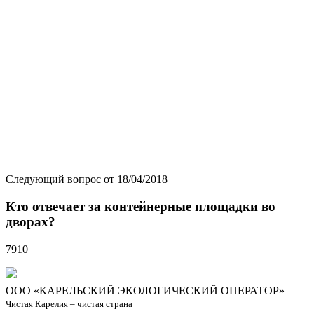
С переходом республики на новую систему обращения с
ТКО услуга по вывозу мусора перешла из категории
жилищных в коммунальные.
В связи с этим для льготных
категорий граждан предусмотрена государственная
поддержка в виде компенсации части расходов на ее. Для
расчета льготы потребителям следует обратиться в
Центры социальной работы по месту жительства, где
можно будет уточнить льготную категорию граждан.
Полный список Центров с адресами и телефонами
размещен на сайте Министерства социальной защиты
Карелии -
http://social.karelia.ru/czn/index
".
Следующий вопрос от 18/04/2018
Кто отвечает за контейнерные площадки во
дворах?
7910
ООО «КАРЕЛЬСКИЙ ЭКОЛОГИЧЕСКИЙ ОПЕРАТОР»
Чистая Карелия – чистая страна