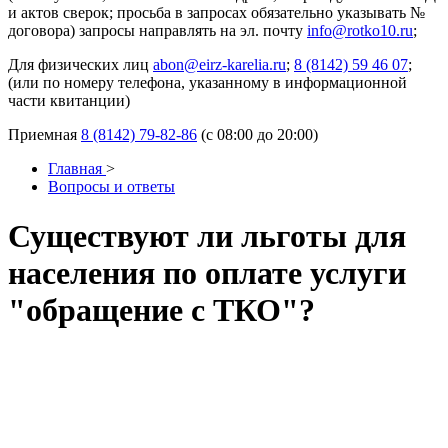
и актов сверок; просьба в запросах обязательно указывать №
договора) запросы направлять на эл. почту
info@rotko10.ru
;
Для физических лиц
abon@eirz-karelia.ru
;
8 (8142) 59 46 07
;
(или по номеру телефона, указанному в информационной
части квитанции)
Приемная
8 (8142) 79-82-86
(с 08:00 до 20:00)
Главная
>
Вопросы и ответы
Существуют ли льготы для
населения по оплате услуги
"обращение с ТКО"?