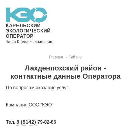
Новости
Информация
Вопросы
Документы
Вакансии
Районные
Торги
Контакты
×
о невывозе
и ответы
операторы
ТКО
КАРЕЛЬСКИЙ
ЭКОЛОГИЧЕСКИЙ
ОПЕРАТОР
Чистая Карелия – чистая страна
Контакты
Главная
Районы
>
Телефон
Лахденпохский район -
диспетчера
по
контактные данные Оператора
контролю
качества
По вопросам оказания услуг:
вывоза
ТКО:
Компания ООО "КЭО"
8
(8142)
28-
8 (8142)
Тел.
79-82-86
28-14