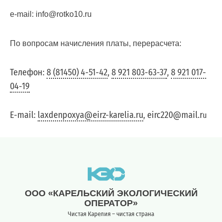
e-mail: info@rotko10.ru
По
По вопросам начисления платы, перерасчета:
вопросам
заключения
Телефон:
8 (81450) 4-51-42
,
8 921 803-63-37
,
8 921 017-
договоров
04-19
и
оплаты
E-mail:
laxdenpoxya@eirz-karelia.ru
, eirc220@mail.r
u
за
услугу
по
обращению
с
ООО «КАРЕЛЬСКИЙ ЭКОЛОГИЧЕСКИЙ
ТКО
ОПЕРАТОР»
Для
Чистая Карелия – чистая страна