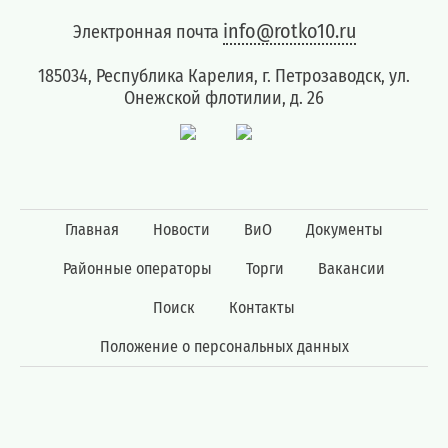
юридических
лиц
info@rotko10.ru
Электронная почта
(договоры,
допсоглашения):
185034, Республика Карелия, г. Петрозаводск, ул.
8
Онежской флотилии, д. 26
(8142)
79-
82-86
;
info@rotko10.ru
Главная
Новости
ВиО
Документы
;
Для
Районные операторы
Торги
Вакансии
юридических
лиц
Поиск
Контакты
по
Положение о персональных данных
платежным
документам
(неполучение,
смена
почтового