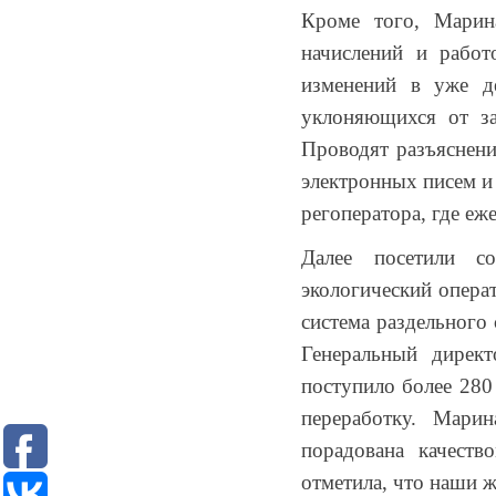
Кроме того, Марина
с
начислений и работ
ТКО
изменений в уже де
Для
уклоняющихся от за
юридических
Проводят разъяснени
лиц
(договоры,
электронных писем и
допсоглашения):
регоператора, где еж
8
(8142)
Далее посетили с
79-
экологический операт
82-86
система раздельного
;
info@rotko10.ru
Генеральный дирек
;
поступило более 280
Для
переработку. Мари
юридических
порадована качеств
лиц
отметила, что наши ж
по