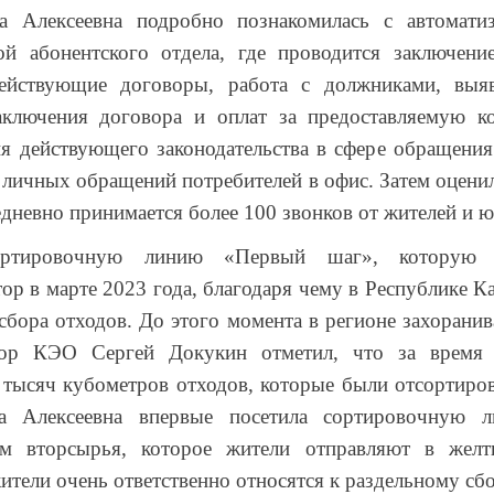
 Алексеевна подробно познакомилась с автомати
ой абонентского отдела, где проводится заключение
йствующие договоры, работа с должниками, выяв
ключения договора и оплат за предоставляемую к
я действующего законодательства в сфере обращени
 личных обращений потребителей в офис. Затем оценил
едневно принимается более 100 звонков от жителей и 
ортировочную линию «Первый шаг», которую 
ор в марте 2023 года, благодаря чему в Республике 
 сбора отходов. До этого момента в регионе захорани
тор КЭО Сергей Докукин отметил, что за время
 тысяч кубометров отходов, которые были отсортиро
на Алексеевна впервые посетила сортировочну
ом вторсырья, которое жители отправляют в жел
ители очень ответственно относятся к раздельному сб