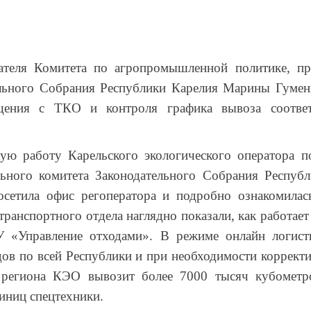
е?
теля Комитета по агропромышленной политике, п
ельного Собрания Республики Карелия Марины Гумен
ения с ТКО и контроля графика вывоза соответ
ую работу Карельского экологического оператора п
льного комитета Законодательного Собрания Респуб
осетила офис регоператора и подробно ознакомилас
ранспортного отдела наглядно показали, как работае
У «Управление отходами». В режиме онлайн логис
дов по всей Республики и при необходимости коррект
 региона КЭО вывозит более 7000 тысяч кубометр
иниц спецтехники.