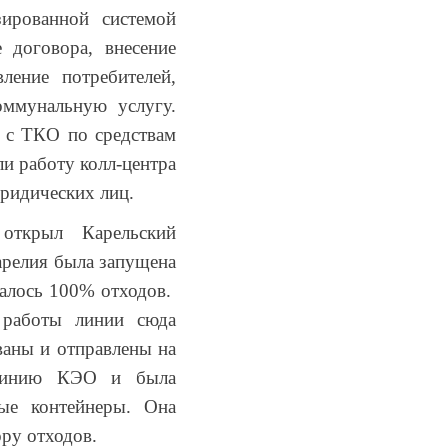
зированной системой
 договора, внесение
ление потребителей,
оммунальную услугу.
я с ТКО по средствам
и работу колл-центра
юридических лиц.
открыл Карельский
Карелия была запущена
валось 100% отходов.
 работы линии сюда
ваны и отправлены на
ю линию КЭО и была
тые контейнеры. Она
ору отходов.