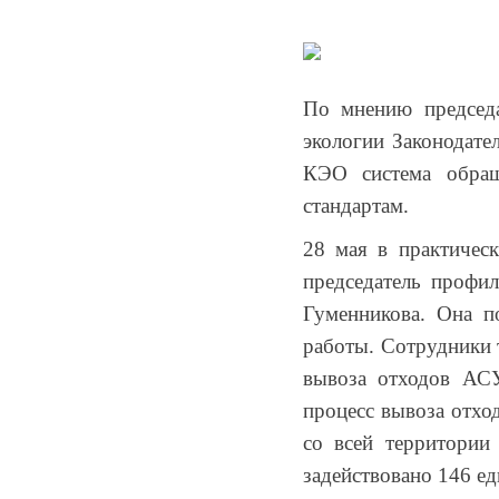
ТКО:
• Куда обращаться по вопросам качества вывоза ТКО в Петрозаводск
8
(8142)
28-
Документы
28-14
По мнению председа
экологии Законодат
Вакансии
КЭО система обращ
По
стандартам.
вопросам
Районные
28 мая в практическ
заключения
операторы
председатель профи
договоров
Гуменникова. Она п
и
Торги
работы. Сотрудники т
оплаты
вывоза отходов АС
за
Контакты
процесс вывоза отхо
услугу
со всей территории
по
задействовано 146 ед
обращению