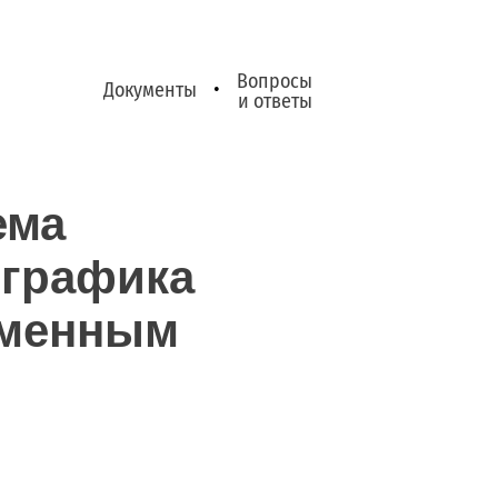
Вопросы
Документы
•
и ответы
ема
 графика
еменным