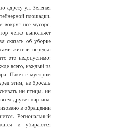
о адресу ул. Зеленая
нтейнерной площадки.
 вокруг нее мусоре,
атор четко выполняет
зя сказать об уборке
сами жители нередко
что это недопустимо:
жде всего, каждый из
ора. Пакет с мусором
еред этим, не бросать
скивать ни птицы, ни
овсем другая картина.
илизовано в обращении
нится. Региональный
жатся и убираются