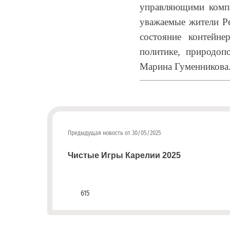
направлять
управляющими компа
на
уважаемые жители Ре
эл.
почту
состояние контейн
info@rotko10.ru
политике, природоп
;
Марина Гуменникова
Для
физических
лиц
abon@eirz-
karelia.ru
Предыдущая новость от 30/05/2025
;
8
Чистые Игры Карелии 2025
(8142)
59 46
07
615
;
(или
по
номеру