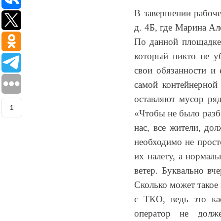
платежным
В завершении рабоче
документам
д. 4Б, где Марина А
(неполучение,
смена
По данной площадке
почтового
который никто не уб
адреса,
свои обязанности и 
запрос
дубликатов
самой контейнерной
ПД
оставляют мусор ряд
и
1
«Чтобы не было разб
актов
сверок;
нас, все жители, до
просьба
необходимо не просто
в
их налету, а нормал
запросах
обязательно
ветер. Буквально вче
указывать
Сколько может такое 
№
с ТКО, ведь это ка
договора)
запросы
оператор не долж