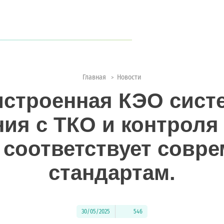
когда туристов становится всё больше?
ии с природой
Главная
Новости
>
строенная КЭО сист
ия с ТКО и контроля
 соответствует совр
стандартам.
30/05/2025
546