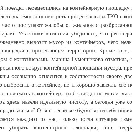
й поездки переместились на контейнерную площадку п
лексеевна смогла посмотреть процесс вывоза ТКО с ко
 часто поступают жалобы от жильцов о разбросанном
ирает. Участники комиссии убедились, что регопер
ежедневно вывозит мусор из контейнеров, чего нель
 площадки и прилегающей территории. Кроме того, 
ом с контейнерами. Марина Гуменникова отметила, 
росанного вокруг контейнерной площадки мусора, пре
лжны осознанно относится к собственности своего дв
 выбросить в контейнер, но и хорошо завязать его п
ьно положить в контейнер, чтоб отходы не могли выта
ра здесь навели идеальную чистоту, а сегодня уже с
продолжаться? Ответ – если все будут вести себя цив
сается каждого из нас, только тогда ситуация изме
ен убирать контейнерные площадки, они содер