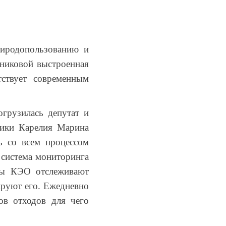
риродопользованию и
никовой выстроенная
ствует современным
огрузилась депутат и
лики Карелия Марина
ь со всем процессом
т система мониторинга
ты КЭО отслеживают
ируют его. Ежедневно
ов отходов для чего