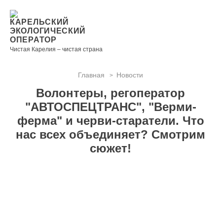
Новости
Информация
Вопросы
Документы
Вакансии
Районные
Торги
Контакты
×
о невывозе
и ответы
операторы
КАРЕЛЬСКИЙ
ТКО
ЭКОЛОГИЧЕСКИЙ
ОПЕРАТОР
Чистая Карелия – чистая страна
Главная
Новости
>
Контакты
Волонтеры, регоператор
Телефон
"АВТОСПЕЦТРАНС", "Верми-
диспетчера
ферма" и черви-старатели. Что
по
нас всех объединяет? Смотрим
контролю
качества
сюжет!
вывоза
ТКО:
8
(8142)
28-28-
14