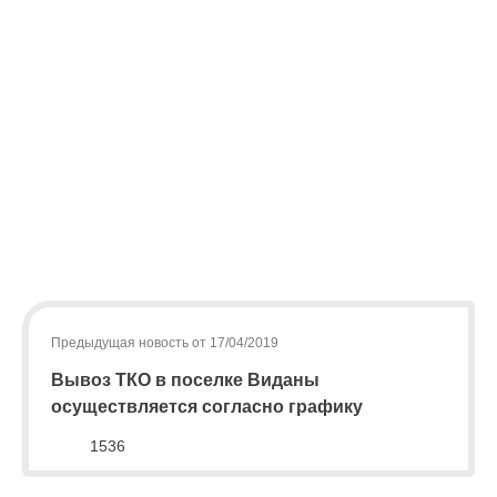
По
вопросам
заключения
договоров
и
оплаты
за
услугу
по
Предыдущая новость от 17/04/2019
обращению
Вывоз ТКО в поселке Виданы
с
осуществляется согласно графику
ТКО
1536
Для
юридических