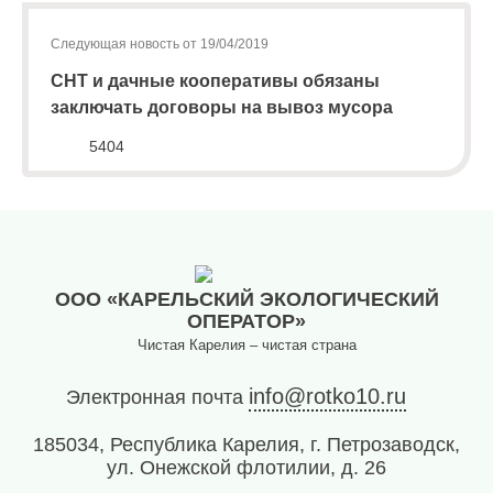
лиц
(договоры,
Следующая новость от 19/04/2019
допсоглашения):
8
СНТ и дачные кооперативы обязаны
(8142)
заключать договоры на вывоз мусора
79-82-
5404
86
;
info@rotko10.ru
;
Для
юридических
ООО «КАРЕЛЬСКИЙ ЭКОЛОГИЧЕСКИЙ
лиц
ОПЕРАТОР»
по
Чистая Карелия – чистая страна
платежным
документам
info@rotko10.ru
Электронная почта
(неполучение,
смена
185034, Республика Карелия, г. Петрозаводск,
почтового
ул. Онежской флотилии, д. 26
адреса,