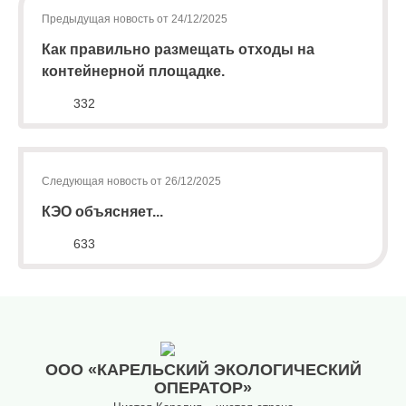
запрос
дубликатов
Предыдущая новость от 24/12/2025
ПД
Как правильно размещать отходы на
и
контейнерной площадке.
актов
сверок;
332
просьба
в
запросах
обязательно
Следующая новость от 26/12/2025
указывать
№
КЭО объясняет...
договора)
633
запросы
направлять
на
эл.
почту
info@rotko10.ru
;
ООО «КАРЕЛЬСКИЙ ЭКОЛОГИЧЕСКИЙ
ОПЕРАТОР»
Для