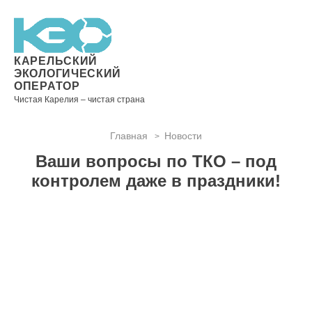
Новости
Информация
Вопросы
Документы
Вакансии
Районные
Торги
Контакты
×
о невывозе
и ответы
операторы
ТКО
КАРЕЛЬСКИЙ
ЭКОЛОГИЧЕСКИЙ
ОПЕРАТОР
Чистая Карелия – чистая страна
Контакты
Главная
Новости
>
Телефон
Ваши вопросы по ТКО – под
диспетчера
по
контролем даже в праздники!
контролю
качества
вывоза
ТКО:
8
(8142)
28-28-
14