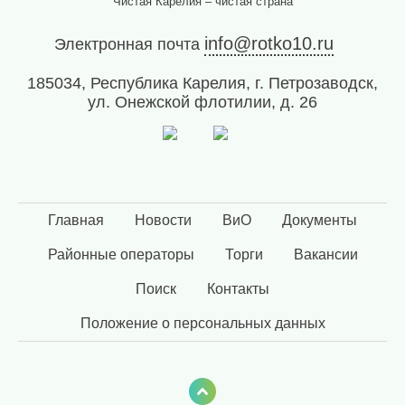
Чистая Карелия – чистая страна
физических
лиц
info@rotko10.ru
Электронная почта
abon@eirz-
karelia.ru
185034, Республика Карелия, г. Петрозаводск,
;
ул. Онежской флотилии, д. 26
8
(8142)
59 46
07
;
(или
Главная
Новости
ВиО
Документы
по
номеру
Районные операторы
Торги
Вакансии
телефона,
указанному
Поиск
Контакты
в
информационной
Положение о персональных данных
части
квитанции)
Приемная
8