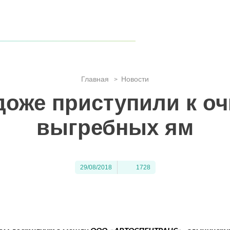
 края, когда туристов становится всё больше?
гиона!
 гармонии с природой
Главная
Новости
>
доже приступили к оч
выгребных ям
29/08/2018
1728