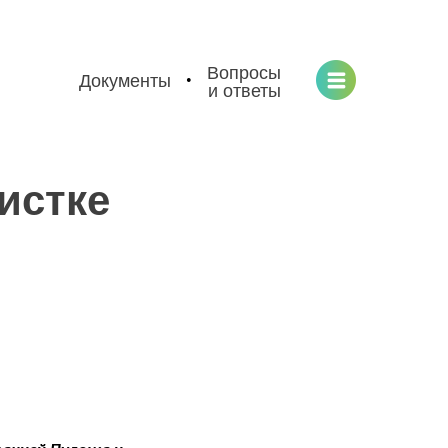
Вопросы
Документы
•
и ответы
истке