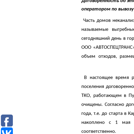
Договоренность об э
8
• Куда обращаться по вопросам качества вывоза ТКО в Петр
оператором по вывозу
(8142)
28-28-
Часть домов неканализ
Документы
14
называемые выгребны
сегодняшний день в гор
Вакансии
ООО «АВТОСПЕЦТРАНС»,
По
объем отходов, р
вопросам
Районные
заключения
операторы
договоров
В настоящее время ре
и
Торги
поселения договоренно
оплаты
ТКО, работающем в Пу
за
очищены. Согласно до
Контакты
услугу
года, т.е. до старта в
по
накоплено с 1 мая 
обращению
соответст