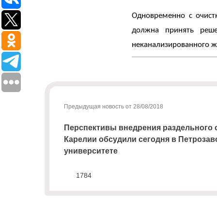
с
Одновременно с очист
ТКО
должна принять реш
Для
неканализированного ж
юридических
лиц
(договоры,
допсоглашения):
8
(8142)
Предыдущая новость от 28/08/2018
79-82-
86
Перспективы внедрения раздельного 
;
Карелии обсудили сегодня в Петроза
info@rotko10.ru
университете
;
Для
1784
юридических
лиц
по
платежным