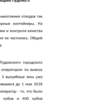
ацией Пудожа и
накопления отходов так
орные контейнеры. На
ки и контроля качества
я не чистились. Общий
очти 2 000 кубов.
Пудожского городского
с оператором по вывозу
ь 3 выгребные ямы уже
ившиеся до 1 мая 2018
оператор - то, что было
0 кубов и 600 кубов