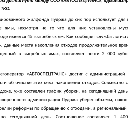
том достигнута между ООО «АВТОСПЕЦТРАНС», администр
озаводске?
 ТКО.
ированного жилфонда Пудожа до сих пор использует для 
е ямы, несмотря не то что для них установлены мус
оде имеется 45 выгребных ям. Как сообщает служба логисти
 данные места накопления отходов продолжительное врем
азмещенный в выгребных ямах, составляет п
гоператор «АВТОСПЕЦТРАНС» достиг с администрацией 
сти об очистке этих мест накопления отходов. Совместно 
доже, уже составлен график уборки, на сегодняшний ден
говоренности администрация Пудожа уберет объемы, накоп
 Карелии реформы по обращению с отходами, а региональный 
по сегодняшний день. Соотношение составляет 1 40
венно.