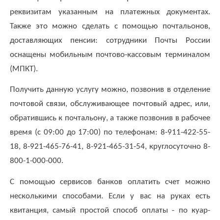
адреса,
реквизитам указанным на платежных документах.
запрос
Также это можно сделать с помощью почтальонов,
дубликатов
ПД
доставляющих пенсии: сотрудники Почты России
и
оснащены мобильным почтово-кассовым терминалом
актов
(МПКТ).
сверок;
просьба
Получить данную услугу можно, позвонив в отделение
в
запросах
почтовой связи, обслуживающее почтовый адрес, или,
обязательно
обратившись к почтальону, а также позвонив в рабочее
указывать
время (с 09:00 до 17:00) по телефонам: 8-911-422-55-
№
договора)
18, 8-921-465-76-41, 8-921-465-31-54, круглосуточно 8-
запросы
800-1-000-000.
направлять
на
С помощью сервисов банков оплатить счет можно
эл.
несколькими способами. Если у вас на руках есть
почту
квитанция, самый простой способ оплаты - по куар-
info@rotko10.ru