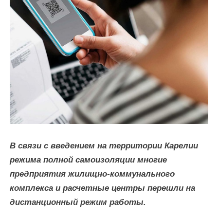
По
вопросам
заключения
договоров
и
оплаты
за
услугу
В связи с введением на территории Карелии
по
режима полной самоизоляции многие
обращению
предприятия жилищно-коммунального
с
комплекса и расчетные центры перешли на
ТКО
дистанционный режим работы.
Для