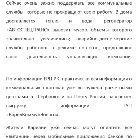
юридических
Сейчас очень важно поддержать все коммунальные
лиц
службы, которые не прекращают свою работу. В дома
(договоры,
допсоглашения):
доставляется тепло и вода, регоператор
8
«АВТОСПЕЦТРАНС» вывозит мусор, объемы которого
(8142)
значительно увеличились; аварийно-диспетчерские
79-
службы работают в режиме нон-стоп, продолжают
82-86
;
свою деятельность управляющие компании.
info@rotko10.ru
;
По информации ЕРЦ РК, практически вся информация о
Для
юридических
коммунальных платежах уже выгружена расчетными
лиц
центрами в «Сербанк» и на Почту России, завершает
по
выгрузку информации ГУП
платежным
документам
«КарелКоммунЭнерго».
(неполучение,
Жители Карелии уже сейчас могут оплатить все
смена
почтового
квитанции через мобильные приложения банков по