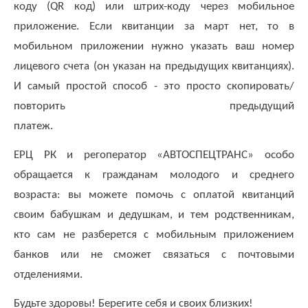
;
коду (QR код) или штрих-коду через мобильное
приложение. Если квитанции за март нет, то в
Для
физических
мобильном приложении нужно указать ваш номер
лиц
лицевого счета (он указан на предыдущих квитанциях).
abon@eirz-
И самый простой способ - это просто скопировать/
karelia.ru
;
повторить предыдущий
8
платеж.
(8142)
59 46
ЕРЦ РК и регоператор «АВТОСПЕЦТРАНС» особо
07
обращается к гражданам молодого и среднего
;
возраста: вы можете помочь с оплатой квитанций
(или
по
своим бабушкам и дедушкам, и тем родственникам,
номеру
кто сам не разберется с мобильным приложением
телефона,
банков или не сможет связаться с почтовыми
указанному
в
отделениями.
информационной
Будьте здоровы! Берегите себя и своих близких!
части