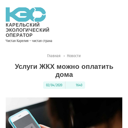
Новости
Информация
Вопросы
Документы
Вакансии
Районные
Торги
Контакты
×
о невывозе
и ответы
операторы
ТКО
КАРЕЛЬСКИЙ
ЭКОЛОГИЧЕСКИЙ
ОПЕРАТОР
Чистая Карелия – чистая страна
Контакты
Главная
Новости
>
Телефон
Услуги ЖКХ можно оплатить
диспетчера
по
дома
контролю
качества
02/04/2020
1640
вывоза
ТКО:
8
(8142)
28-
28-14