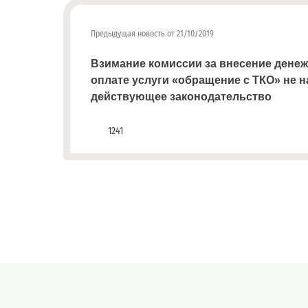
районах.
направлять
на
эл.
Предыдущая новость от 21/10/2019
почту
info@rotko10.ru
Взимание комиссии за внесение дене
оплате услуги «обращение с ТКО» не 
;
действующее законодательство
Для
физических
1241
лиц
abon@eirz-
karelia.ru
;
8
(8142)
59 46
07
;
(или
по
номеру