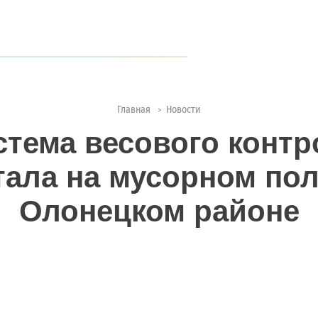
когда туристов становится всё больше?
ии с природой
Главная
Новости
>
стема весового контр
тала на мусорном пол
Олонецком районе