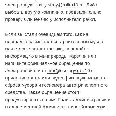
электронную почту
stroy@rotko10.ru
. Либо
(8142)
79-82-
выбрать другую компанию, предварительно
86
проверив лицензию у исполнителя работ.
(с
08:00
до
Если вы стали очевидцем того, как на
20:00)
площадке размещается строительный мусор
или старые автопокрышки, передайте
информацию в
Минприроды Карелии
или
напишите официальное обращение по
электронной почте
mpr@ecology.gov10.ru
,
приложив фото- или видеофиксацию момента
сброса мусора и госномера автотранспортного
средства. Также обращение стоит
продублировать на имя Главы администрации и
в адрес местной Административной комиссии.