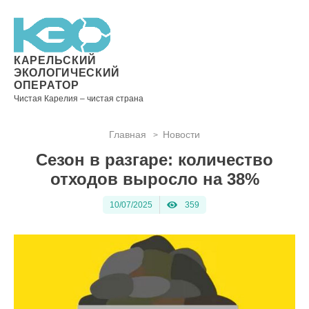
Новости
Информация
Вопросы
Документы
Вакансии
Районные
Торги
Контакты
×
о невывозе
и ответы
операторы
ТКО
КАРЕЛЬСКИЙ
ЭКОЛОГИЧЕСКИЙ
ОПЕРАТОР
Чистая Карелия – чистая страна
Контакты
Главная
Новости
>
Телефон
Сезон в разгаре: количество
диспетчера
по
отходов выросло на 38%
контролю
качества
10/07/2025
359
вывоза
ТКО:
8
(8142)
28-28-
14