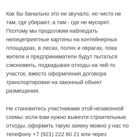
физических
лиц
Как бы банально это ни звучало, но чисто не
abon@eirz-
karelia.ru
там, где убирают, а там - где не мусорят.
;
Поэтому мы продолжим наблюдать
8
нелицеприятные картины на контейнерных
(8142)
площадках, в лесах, полях и оврагах, пока
59 46
07
жители и предприниматели будут пытаться
;
сэкономить, подкидывая отходы на чей-то
(или
участок, вместо оформления договора
по
номеру
транспортировки на законный объект
телефона,
размещения.
указанному
в
информационной
Не становитесь участниками этой незаконной
части
схемы: если вам нужно вывезти строительные
квитанции)
отходы, оформить такую заявку можно у нас по
Приемная
телефону +7 (921) 222 80 21 или через
8