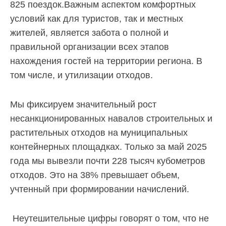
825 поездок.Важным аспектом комфортных
лиц
(договоры,
условий как для туристов, так и местных
допсоглашения):
жителей, является забота о полной и
8
правильной организации всех этапов
(8142)
79-82-
нахождения гостей на территории региона. В
86
том числе, и утилизации отходов.
;
info@rotko10.ru
Мы фиксируем значительный рост
;
несанкционированных навалов строительных и
Для
юридических
растительных отходов на муниципальных
лиц
контейнерных площадках. Только за май 2025
по
года мы вывезли почти 228 тысяч кубометров
платежным
документам
отходов. Это на 38% превышает объем,
(неполучение,
учтенный при формировании начислений.
смена
почтового
адреса,
Неутешительные цифры говорят о том, что не