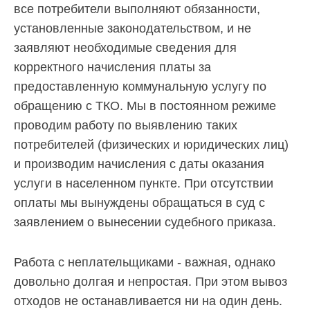
запрос
все потребители выполняют обязанности,
дубликатов
установленные законодательством, и не
ПД
и
заявляют необходимые сведения для
актов
корректного начисления платы за
сверок;
предоставленную коммунальную услугу по
просьба
в
обращению с ТКО. Мы в постоянном режиме
запросах
проводим работу по выявлению таких
обязательно
потребителей (физических и юридических лиц)
указывать
№
и производим начисления с даты оказания
договора)
услуги в населенном пункте. При отсутствии
запросы
оплаты мы вынуждены обращаться в суд с
направлять
на
заявлением о вынесении судебного приказа.
эл.
почту
Работа с неплательщиками - важная, однако
info@rotko10.ru
;
довольно долгая и непростая. При этом вывоз
Для
отходов не останавливается ни на один день.