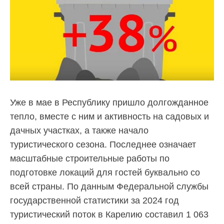
По
вопросам
заключения
договоров
и
оплаты
Уже в мае в Республику пришло долгожданное
за
тепло, вместе с ним и активность на садовых и
услугу
дачных участках, а также начало
туристического сезона. Последнее означает
по
масштабные строительные работы по
обращению
подготовке локаций для гостей буквально со
с
всей страны. По данным Федеральной службы
ТКО
государственной статистики за 2024 год
Для
туристический поток в Карелию составил 1 063
юридических