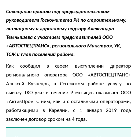
Совещание прошло под председательством
По
руководителя Госкомитета РК по строительному,
вопросам
жилищному и дорожному надзору Александра
заключения
Темнышева с участием представителей ООО
«АВТОСПЕЦТРАНС», регионального Минстроя, УК,
договоров
ТСЖ и глав поселений района.
и
оплаты
Как сообщил в своем выступлении директор
за
регионального оператора ООО «АВТОСПЕЦТРАНС»
услугу
Алексей Кузнецов, в Сегежском районе услугу по
по
вывозу ТКО уже в течение 9 месяцев оказывает ООО
обращению
«АктивПро». С ним, как и с остальными операторами,
с
работающими в Карелии, с 1 января 2019 года
заключен договор сроком на 4 года.
ТКО
Для