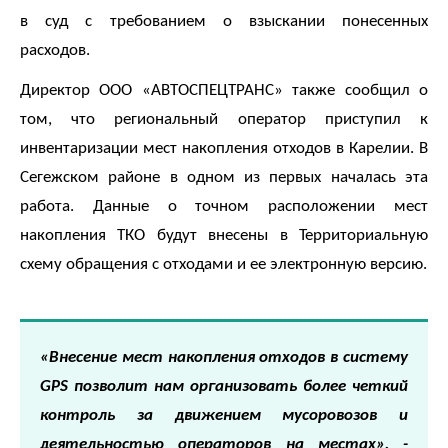
;
в суд с требованием о взыскании понесенных
Для
расходов.
физических
лиц
Директор ООО «АВТОСПЕЦТРАНС» также сообщил о
abon@eirz-
том, что региональный оператор приступил к
karelia.ru
инвентаризации мест накопления отходов в Карелии. В
;
8
Сегежском районе в одном из первых началась эта
(8142)
работа. Данные о точном расположении мест
59 46
накопления ТКО будут внесены в Территориальную
07
схему обращения с отходами и ее электронную версию.
;
(или
по
номеру
телефона,
«Внесение мест накопления отходов в систему
указанному
GPS позволит нам организовать более четкий
в
контроль за движением мусоровозов и
информационной
части
деятельностью операторов на местах», -