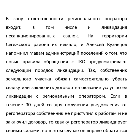
адреса,
запрос
дубликатов
В зону ответственности регионального оператора
ПД
входит, в том числе и ликвидация
и
актов
несанкционированных свалок. На территории
сверок;
Сегежского района их немало, и Алексей Кузнецов
просьба
напомнил главам администраций поселений о том, что
в
новые правила обращения с ТКО предусматривают
запросах
обязательно
следующий порядок ликвидации. Так, собственник
указывать
земельного участка обязан самостоятельно убрать
№
свалку или заключить договор на оказание услуг по ее
договора)
запросы
ликвидации с региональным оператором. Если в
направлять
течение 30 дней со дня получения уведомления от
на
регоператора собственник не приступил к работам и не
эл.
почту
заключил договор, то свалку регоператор ликвидирует
info@rotko10.ru
своими силами, но в этом случае он вправе обратиться