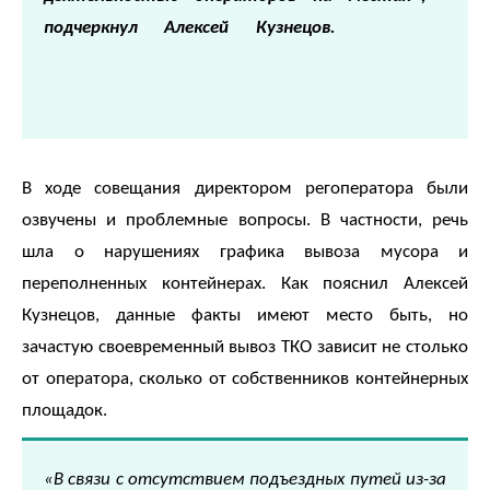
квитанции)
подчеркнул Алексей Кузнецов.
Приемная
8
(8142)
79-
82-86
(с
В ходе совещания директором регоператора были
08:00
озвучены и проблемные вопросы. В частности, речь
до
20:00)
шла о нарушениях графика вывоза мусора и
переполненных контейнерах. Как пояснил Алексей
Кузнецов, данные факты имеют место быть, но
зачастую своевременный вывоз ТКО зависит не столько
от оператора, сколько от собственников контейнерных
площадок.
«В связи с отсутствием подъездных путей из-за