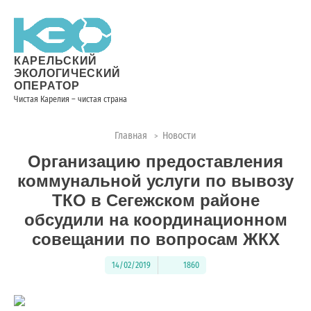
Новости
Информация
Вопросы
Документы
Вакансии
Районные
Торги
Контакты
×
о невывозе
и ответы
операторы
ТКО
КАРЕЛЬСКИЙ
ЭКОЛОГИЧЕСКИЙ
ОПЕРАТОР
Чистая Карелия – чистая страна
Контакты
Главная
Новости
>
Телефон
Организацию предоставления
диспетчера
по
коммунальной услуги по вывозу
контролю
ТКО в Сегежском районе
качества
обсудили на координационном
вывоза
совещании по вопросам ЖКХ
ТКО:
8
14/02/2019
1860
(8142)
28-
28-14