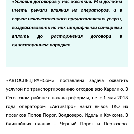
юридических
«Условия договоров у нас жесткие. Мы должны
лиц
иметь рычаги влияния на операторов, и в
(договоры,
случае некачественного предоставления услуги,
допсоглашения):
8
воздействовать на них штрафными санкциями
(8142)
вплоть до расторжения договора в
79-
одностороннем порядке».
82-86
;
info@rotko10.ru
;
Для
«АВТОСПЕЦТРАНСом» поставлена задача охватить
юридических
услугой по транспортированию отходов всю Карелию. В
лиц
Сегежском районе с начала реформы, т.е. с 1 мая 2018
по
платежным
года оператором «АктивПро» начат вывоз ТКО из
документам
поселков Попов Порог, Волдозеро, Идель и Кочкома. В
(неполучение,
ближайших планах – Черный Порог и Пертозеро.
смена
почтового