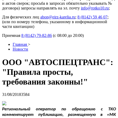
и актов сверок; просьба в запросах обязательно указывать №
договора) запросы направлять на эл. почту
info@rotko10.ru
;
Для физических лиц
abon@eirz-karelia.ru
;
8 (8142) 59 46 07
;
(или по номеру телефона, указанному в информационной
части квитанции)
Приемная
8 (8142) 79-82-86
(с 08:00 до 20:00)
Главная
>
Новости
ООО "АВТОСПЕЦТРАНС":
"Правила просты,
требования законны!"
31/08/2018
3584
Региональный оператор по обращению с ТКО
комментирует публикацию, размещенную в «МК