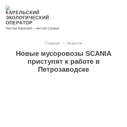
Новости
Информация
Вопросы
Документы
Вакансии
Районные
Торги
Контакты
×
о невывозе
и ответы
операторы
КАРЕЛЬСКИЙ
ТКО
ЭКОЛОГИЧЕСКИЙ
ОПЕРАТОР
Чистая Карелия – чистая страна
Главная
Новости
>
Контакты
Новые мусоровозы SCANIA
Телефон
приступят к работе в
диспетчера
Петрозаводске
по
контролю
качества
вывоза
ТКО:
8
(8142)
28-28-
14