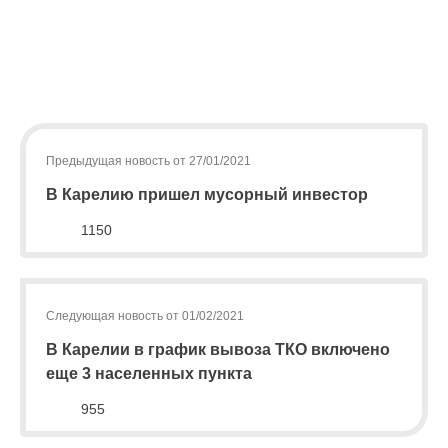
(8142)
79-82-
86
(с
В 2021 году карельский регоператор продолжит
08:00
до
техническое оснащение.
20:00)
Предыдущая новость от 27/01/2021
В Карелию пришел мусорный инвестор
1150
Следующая новость от 01/02/2021
В Карелии в график вывоза ТКО включено
еще 3 населенных пункта
955