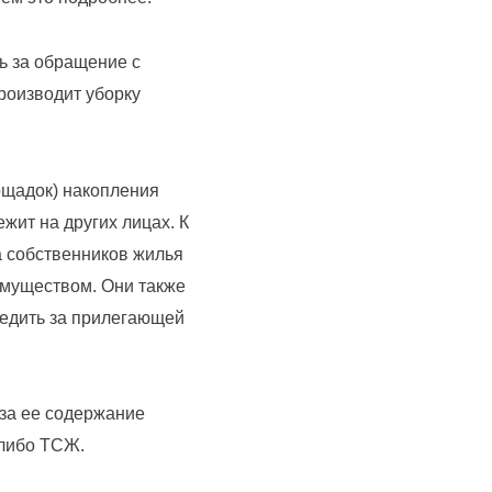
ь за обращение с
роизводит уборку
ощадок) накопления
ежит на других лицах. К
а собственников жилья
имуществом. Они также
ледить за прилегающей
 за ее содержание
 либо ТСЖ.