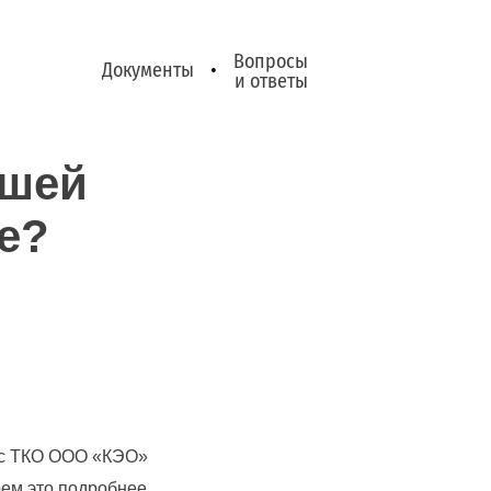
Вопросы
Документы
•
и ответы
ашей
е?
ю с ТКО ООО «КЭО»
рем это подробнее.