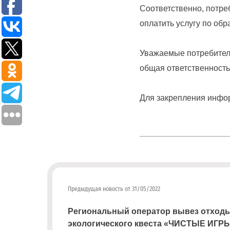
Соответственно, потре
с
оплатить услугу по об
ТКО
Для
Уважаемые потребители
юридических
общая ответственность.
лиц
(договоры,
допсоглашения):
Для закрепления инфо
8
(8142)
79-
82-86
;
info@rotko10.ru
;
Предыдущая новость от 31/05/2022
Для
юридических
Региональный оператор вывез отходы
лиц
экологического квеста «ЧИСТЫЕ ИГРЫ
по