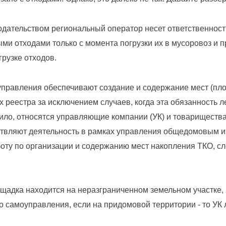
е?
нодательством региональный оператор несет ответственност
и отходами только с момента погрузки их в мусоровоз и п
рузке отходов.
правления обеспечивают создание и содержание мест (пл
х реестра за исключением случаев, когда эта обязанность л
вило, относятся управляющие компании (УК) и товариществ
ствляют деятельность в рамках управления общедомовым 
оту по организации и содержанию мест накопления ТКО, с
щадка находится на неразграниченном земельном участке,
го самоуправления, если на придомовой территории - то УК