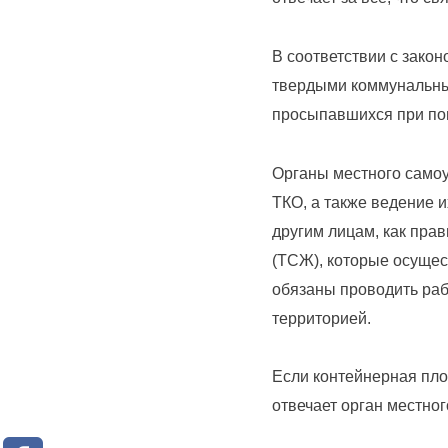
ТКО:
• Куда обращаться по вопросам качества вывоза ТКО в Петрозаводск
8
(8142)
В соответствии с зако
28-
Документы
твердыми коммунальным
28-14
просыпавшихся при пог
Вакансии
По
Органы местного самоу
вопросам
ТКО, а также ведение и
Районные
заключения
другим лицам, как пра
операторы
(ТСЖ), которые осуще
договоров
обязаны проводить раб
и
Торги
территорией.
оплаты
за
Контакты
Если контейнерная пло
услугу
отвечает орган местно
по
обращению