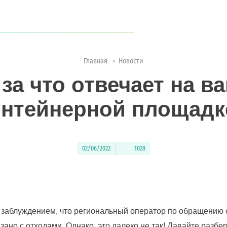
когда туристов становится всё больше?
Главная
Новости
>
ии с природой
 за что отвечает на в
онтейнерной площадк
02/06/2022
1028
с заблуждением, что региональный оператор по обращени
вязано с отходами. Однако, это далеко не так! Давайте разбе