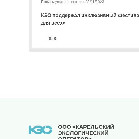
Предыдущая новость от 23/11/2023
информационной
части
КЭО поддержал инклюзивный фестива
квитанции)
для всех»
Приемная
8
659
(8142)
79-82-
86
(с
08:00
до
20:00)
ООО «КАРЕЛЬСКИЙ
ЭКОЛОГИЧЕСКИЙ