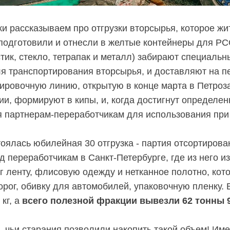
ки рассказываем про отгрузки вторсырья, которое жи
 подготовили и отнесли в желтые контейнеры для РС
астик, стекло, тетрапак и металл) забирают специаль
я транспортирования вторсырья, и доставляют на п
ровочную линию, открытую в конце марта в Петроза
и, формируют в кипы, и, когда достигнут определен
я партнерам-переработчикам для использования при
тоялась юбилейная 30 отгрузка - партия отсортиров
д переработчикам в Санкт-Петербурге, где из него и
г ленту, флисовую одежду и нетканное полотно, кот
орог, обивку для автомобилей, упаковочную пленку. 
 кг, а
всего полезной фракции вывезли 62 тонны 95
 чьи старания позволили накопить такой объем! Име