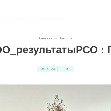
 края, когда туристов становится всё больше?
гиона!
 гармонии с природой
Главная
Новости
>
ЭО_результатыРСО : 
23/11/2023
573