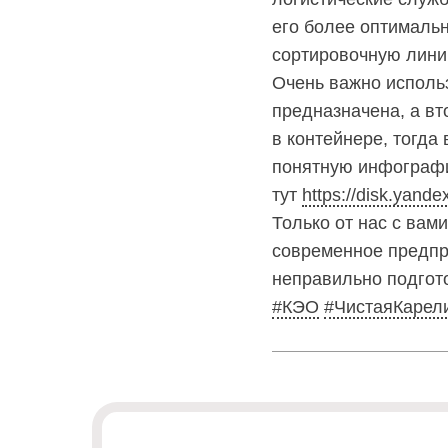
почту
его более оптималь
info@rotko10.ru
сортировочную линию
;
Очень важно использ
Для
предназначена, а вт
физических
в контейнере, тогда
лиц
abon@eirz-
понятную инфографи
karelia.ru
тут
https://disk.yan
;
Только от нас с вам
8
(8142)
современное предпр
59 46
неправильно подгото
07
#КЭО
#ЧистаяКарел
;
(или
по
номеру
телефона,
указанному
в