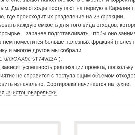
ным. Далее отходы поступают на первую в Карелии
, где происходит их разделение на 23 фракции.
овать каждую ёмкость для того вида отходов, котор
орсырье – заранее подготавливать, чтобы оно зани
 в нем поместится больше полезных фракций (полез
ку и многое другое мы собрали
dex.ru/d/OAX9crsT74wzzA
).
и зависит успешность реализации проекта, поскольку
иятие не справится с поступающим объемом отходов
вить изначально. Сортировка начинается на кухне.
ия
#ЧистоПоКарельски