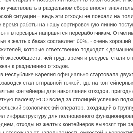
вно участвовать в раздельном сборе вносят значител
ской ситуации – ведь эти отходы не поехали на поли
е время работы на нашу сортировочную линию посту
 тонн вторсырья направятся переработчикам. Отметим
я в желтых баках составляет 60%, - очень хороший 
 жителей, которые ответственно подходят к домашне
й экосообществ, чей труд, время и ресурсы стали от
ожан к разделению отходов.
 в Республике Карелия официально стартовала двух
озаводск стал отправной точкой, где на контейнерн
елтые контейнеры для накопления отходов, пригодн
етную палочку РСО вслед за столицей успешно под
рельский экологический оператор, входящий в Групп
ил инфраструктуру для полноценного функциониров
еднем, отходы из желтых контейнеров вывозят три р
бы отслеживают наполняемость емкостей и корректи