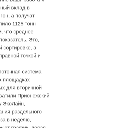
ьный вклад в
гон, а получат
пило 1125 тонн
, что среднее
показатель. Это,
й сортировке, а
правной точкой и
поточная система
ых площадках
ых для вторичной
хватили Прионежский
у ЭкоЛайн,
ания раздельного
аза в неделю,
руют график, делая