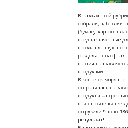
с
ТКО
В рамках этой рубри
Для
собрали, заботливо
юридических
(бумагу, картон, пл
лиц
предназначенные дл
(договоры,
допсоглашения):
промышленную сорти
8
разделяют на фракци
(8142)
партия направляетс
79-82-
86
продукции.
;
В конце октября сос
info@rotko10.ru
отправилась на заво
;
продукты – стреппин
Для
при строительстве д
юридических
отгрузили 9 тонн 936
лиц
по
результат!
платежным
Благодарим каждого,