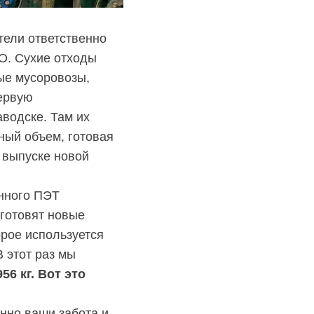
тели ответственно
О. Сухие отходы
ные мусоровозы,
ервую
водске. Там их
ный объем, готовая
 выпуске новой
анного ПЭТ
зготовят новые
орое используется
В этот раз мы
6 кг. Вот это
нно ваши забота и