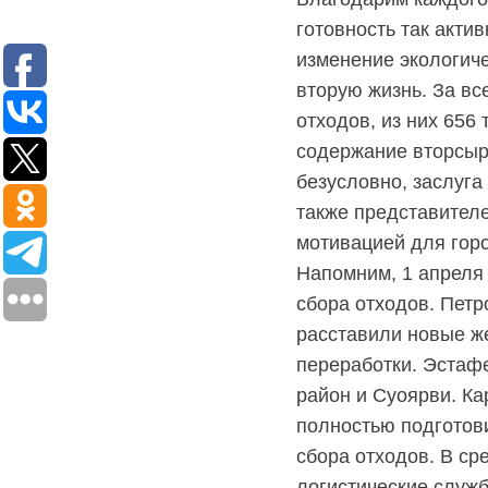
документам
готовность так акти
(неполучение,
смена
изменение экологиче
почтового
вторую жизнь. За вс
адреса,
отходов, из них 656
запрос
дубликатов
содержание вторсырь
ПД
безусловно, заслуга
и
также представителе
актов
сверок;
мотивацией для гор
просьба
Напомним, 1 апреля
в
сбора отходов. Петр
запросах
обязательно
расставили новые ж
указывать
переработки. Эстаф
№
район и Суоярви. Ка
договора)
запросы
полностью подготов
направлять
сбора отходов. В ср
на
логистические служ
эл.