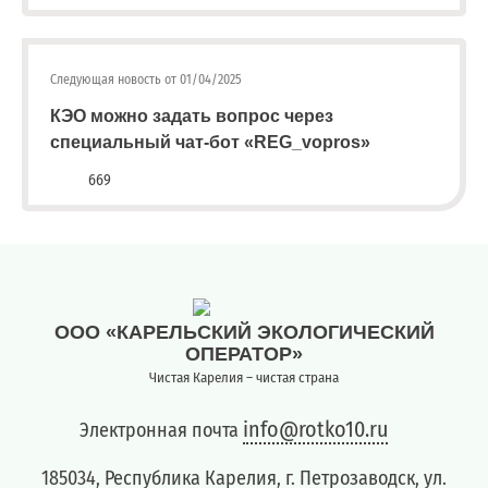
адреса,
запрос
дубликатов
Следующая новость от 01/04/2025
ПД
и
КЭО можно задать вопрос через
актов
специальный чат-бот «REG_vopros»
сверок;
669
просьба
в
запросах
обязательно
указывать
№
договора)
ООО «КАРЕЛЬСКИЙ ЭКОЛОГИЧЕСКИЙ
запросы
ОПЕРАТОР»
направлять
Чистая Карелия – чистая страна
на
эл.
info@rotko10.ru
Электронная почта
почту
info@rotko10.ru
185034, Республика Карелия, г. Петрозаводск, ул.