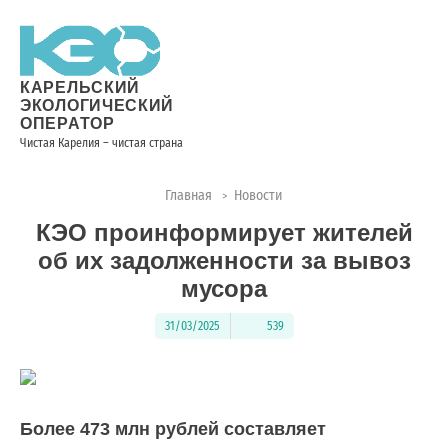
Новости
Информация
Вопросы
Документы
Вакансии
Районные
Торги
Контакты
×
о невывозе
и ответы
операторы
ТКО
КАРЕЛЬСКИЙ
ЭКОЛОГИЧЕСКИЙ
ОПЕРАТОР
Чистая Карелия – чистая страна
Контакты
Главная
Новости
>
Телефон
КЭО проинформирует жителей
диспетчера
по
об их задолженности за вывоз
контролю
мусора
качества
вывоза
31/03/2025
539
ТКО:
8
(8142)
28-
Более 473 млн рублей составляет
28-14