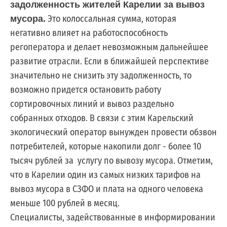
задолженность жителей Карелии за вывоз
Это колоссальная сумма, которая
мусора.
По
негативно влияет на работоспособность
регоператора и делает невозможным дальнейшее
вопросам
развитие отрасли. Если в ближайшей перспективе
заключения
значительно не снизить эту задолженность, то
договоров
возможно придется остановить работу
и
сортировочных линий и вывоз раздельно
оплаты
собранных отходов. В связи с этим Карельский
за
экологический оператор вынужден провести обзвон
услугу
потребителей, которые накопили долг - более 10
по
тысяч рублей за услугу по вывозу мусора. Отметим,
обращению
что в Карелии один из самых низких тарифов на
с
вывоз мусора в СЗФО и плата на одного человека
ТКО
меньше 100 рублей в месяц.
Специалисты, задействованные в информировании
Для