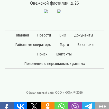
;
Онежской флотилии, д. 26
Для
физических
лиц
abon@eirz-
karelia.ru
Главная
Новости
ВиО
Документы
;
8
Районные операторы
Торги
Вакансии
(8142)
59 46
Поиск
Контакты
07
Положение о персональных данных
;
(или
по
номеру
телефона,
указанному
Официальный сайт ООО «КЭО». © 2026
в
информационной
части