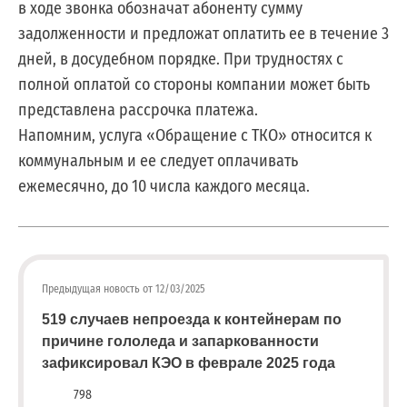
юридических
в ходе звонка обозначат абоненту сумму
лиц
задолженности и предложат оплатить ее в течение 3
(договоры,
дней, в досудебном порядке. При трудностях с
допсоглашения):
полной оплатой со стороны компании может быть
8
(8142)
представлена рассрочка платежа.
79-
Напомним, услуга «Обращение с ТКО» относится к
82-86
коммунальным и ее следует оплачивать
;
ежемесячно, до 10 числа каждого месяца.
info@rotko10.ru
;
Для
юридических
лиц
Предыдущая новость от 12/03/2025
по
платежным
519 случаев непроезда к контейнерам по
документам
причине гололеда и запаркованности
(неполучение,
зафиксировал КЭО в феврале 2025 года
смена
798
почтового