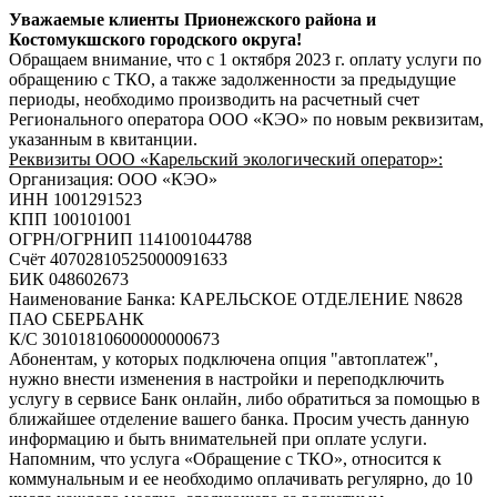
Уважаемые клиенты Прионежского района и
Костомукшского городского округа!
Обращаем внимание, что с 1 октября 2023 г. оплату услуги по
обращению с ТКО, а также задолженности за предыдущие
периоды, необходимо производить на расчетный счет
Регионального оператора ООО «КЭО» по новым реквизитам,
указанным в квитанции.
Реквизиты ООО «Карельский экологический оператор»:
Организация: ООО «КЭО»
ИНН 1001291523
КПП 100101001
ОГРН/ОГРНИП 1141001044788
Счёт 40702810525000091633
БИК 048602673
Наименование Банка: КАРЕЛЬСКОЕ ОТДЕЛЕНИЕ N8628
ПАО СБЕРБАНК
К/С 30101810600000000673
Абонентам, у которых подключена опция "автоплатеж",
нужно внести изменения в настройки и переподключить
услугу в сервисе Банк онлайн, либо обратиться за помощью в
ближайшее отделение вашего банка. Просим учесть данную
информацию и быть внимательней при оплате услуги.
Напомним, что услуга «Обращение с ТКО», относится к
коммунальным и ее необходимо оплачивать регулярно, до 10