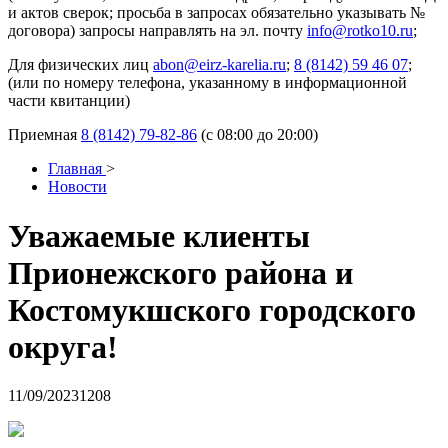
и актов сверок; просьба в запросах обязательно указывать №
договора) запросы направлять на эл. почту
info@rotko10.ru
;
Для физических лиц
abon@eirz-karelia.ru
;
8 (8142) 59 46 07
;
(или по номеру телефона, указанному в информационной
части квитанции)
Приемная
8 (8142) 79-82-86
(с 08:00 до 20:00)
Главная
>
Новости
Уважаемые клиенты
Прионежского района и
Костомукшского городского
округа!
11/09/2023
1208