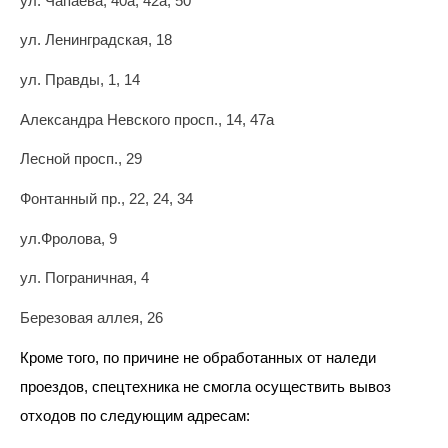
ул. Чапаева, 40а, 42а, 50
юридических
лиц
ул. Ленинградская, 18
(договоры,
допсоглашения):
ул. Правды, 1, 14
8
(8142)
Александра Невского просп., 14, 47а
79-
82-86
Лесной просп., 29
;
Фонтанный пр., 22, 24, 34
info@rotko10.ru
;
ул.Фролова, 9
Для
ул. Пограничная, 4
юридических
лиц
Березовая аллея, 26
по
платежным
Кроме того, по причине не обработанных от наледи
документам
проездов, спецтехника не смогла осуществить вывоз
(неполучение,
смена
отходов по следующим адресам:
почтового