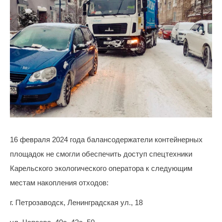
По
вопросам
заключения
договоров
и
оплаты
за
услугу
16 февраля 2024 года балансодержатели контейнерных
по
площадок не смогли обеспечить доступ спецтехники
обращению
Карельского экологического оператора к следующим
с
местам накопления отходов:
ТКО
г. Петрозаводск, Ленинградская ул., 18
Для