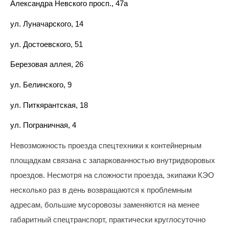
Александра Невского просп., 47а
адреса,
запрос
ул. Луначарского, 14
дубликатов
ПД
ул. Достоевского, 51
и
актов
Березовая аллея, 26
сверок;
просьба
ул. Белинского, 9
в
ул. Питкярантская, 18
запросах
обязательно
ул. Пограничная, 4
указывать
№
Невозможность проезда спецтехники к контейнерным
договора)
площадкам связана с запаркованностью внутридворовых
запросы
направлять
проездов. Несмотря на сложности проезда, экипажи КЭО
на
несколько раз в день возвращаются к проблемным
эл.
адресам, большие мусоровозы заменяются на менее
почту
габаритный спецтранспорт, практически круглосуточно
info@rotko10.ru