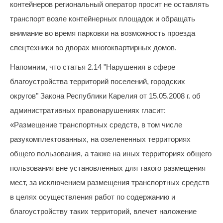
контейнеров региональный оператор просит не оставлять
квитанции)
транспорт возле контейнерных площадок и обращать
Приемная
внимание во время парковки на возможность проезда
8
(8142)
спецтехники во дворах многоквартирных домов.
79-
Напомним, что статья 2.14 "Нарушения в сфере
82-86
(с
благоустройства территорий поселений, городских
08:00
округов" Закона Республики Карелия от 15.05.2008 г. об
до
административных правонарушениях гласит:
20:00)
«Размещение транспортных средств, в том числе
разукомплектованных, на озелененных территориях
общего пользования, а также на иных территориях общего
пользования вне установленных для такого размещения
мест, за исключением размещения транспортных средств
в целях осуществления работ по содержанию и
благоустройству таких территорий, влечет наложение