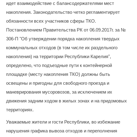
;
идет взаимодействие с балансодержателями мест
Для
накопления. Законодательство четко регламентирует
физических
обязанности всех участников сферы ТКО.
лиц
Постановлением Правительства РК от 06.09.2017г. за №
abon@eirz-
306-П "Об утверждении порядка накопления твердых
karelia.ru
;
коммунальных отходов (в том числе их раздельного
8
накопления) на территории Республики Карелия",
(8142)
определено, что подъездные пути к контейнерной
59 46
07
площадке (месту накопления ТКО) должны быть
;
освещены и пригодны для свободного проезда и
(или
маневрирования мусоровозов, за исключением их
по
движения задним ходом в жилых зонах и на придомовых
номеру
телефона,
территориях.
указанному
Уважаемые жители и гости Республики, во избежание
в
информационной
нарушения графика вывоза отходов и переполнения
части