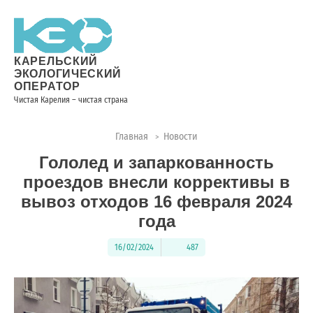
Новости
Информация
Вопросы
Документы
Вакансии
Районные
Торги
Контакты
×
о невывозе
и ответы
операторы
ТКО
КАРЕЛЬСКИЙ
ЭКОЛОГИЧЕСКИЙ
ОПЕРАТОР
Чистая Карелия – чистая страна
Контакты
Главная
Новости
>
Телефон
Гололед и запаркованность
диспетчера
по
проездов внесли коррективы в
контролю
вывоз отходов 16 февраля 2024
качества
года
вывоза
ТКО:
16/02/2024
487
8
(8142)
28-
28-14