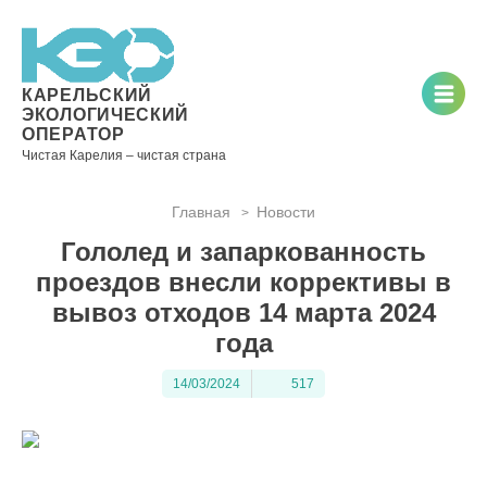
Новости
Информация
Вопросы
Документы
Вакансии
Районные
Торги
Контакты
×
о невывозе
и ответы
операторы
ТКО
КАРЕЛЬСКИЙ
ЭКОЛОГИЧЕСКИЙ
ОПЕРАТОР
Чистая Карелия – чистая страна
Контакты
Главная
Новости
>
Телефон
Гололед и запаркованность
диспетчера
по
проездов внесли коррективы в
контролю
вывоз отходов 14 марта 2024
качества
года
вывоза
ТКО:
14/03/2024
517
8
(8142)
28-28-
14