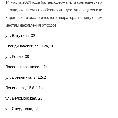
14 марта 2024 года балансодержатели контейнерных
площадок не смогли обеспечить доступ спецтехники
По
Карельского экологического оператора к следующим
вопросам
местам накопления отходов:
заключения
ул. Ватутина, 32
договоров
и
Скандинавский пр., 12а, 16
оплаты
ул. Ровио, 38
за
Лососинское шоссе, 24
услугу
по
ул. Древлянка, 7, 12к2
обращению
Ленина пр., 16,8,4,1а
с
ул. Беломорская, 28
ТКО
ул. Свердлова, 23
Для
юридических