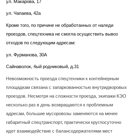
ул. Макарова, 17
лиц
(договоры,
ул. Чапаева, 42а
допсоглашения):
8
Кроме того, по причине не обработанных от наледи
(8142)
проездов, спецтехника не смогла осуществить вывоз
79-82-
86
отходов по следующим адресам:
;
ул. Фурманова, 30А
info@rotko10.ru
;
Сайнаволок, 4ый родниковый, д.31
Для
юридических
Невозможность проезда спецтехники к контейнерным
лиц
площадкам связана с запаркованностью внутридворовых
по
проездов. Несмотря на сложности проезда, экипажи КЭО
платежным
документам
несколько раз в день возвращаются к проблемным
(неполучение,
адресам, большие мусоровозы заменяются на менее
смена
почтового
габаритный спецтранспорт, практически круглосуточно
адреса,
идет взаимодействие с балансодержателями мест