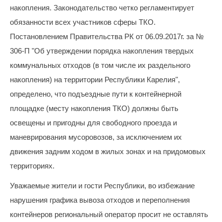
запрос
накопления. Законодательство четко регламентирует
дубликатов
ПД
обязанности всех участников сферы ТКО.
и
Постановлением Правительства РК от 06.09.2017г. за №
актов
306-П "Об утверждении порядка накопления твердых
сверок;
просьба
коммунальных отходов (в том числе их раздельного
в
накопления) на территории Республики Карелия",
запросах
обязательно
определено, что подъездные пути к контейнерной
указывать
площадке (месту накопления ТКО) должны быть
№
освещены и пригодны для свободного проезда и
договора)
запросы
маневрирования мусоровозов, за исключением их
направлять
движения задним ходом в жилых зонах и на придомовых
на
территориях.
эл.
почту
Уважаемые жители и гости Республики, во избежание
info@rotko10.ru
;
нарушения графика вывоза отходов и переполнения
контейнеров региональный оператор просит не оставлять
Для