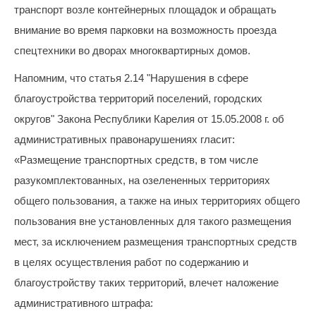
физических
транспорт возле контейнерных площадок и обращать
лиц
внимание во время парковки на возможность проезда
abon@eirz-
karelia.ru
спецтехники во дворах многоквартирных домов.
;
Напомним, что статья 2.14 "Нарушения в сфере
8
(8142)
благоустройства территорий поселений, городских
59 46
округов" Закона Республики Карелия от 15.05.2008 г. об
07
административных правонарушениях гласит:
;
(или
«Размещение транспортных средств, в том числе
по
разукомплектованных, на озелененных территориях
номеру
общего пользования, а также на иных территориях общего
телефона,
указанному
пользования вне установленных для такого размещения
в
мест, за исключением размещения транспортных средств
информационной
части
в целях осуществления работ по содержанию и
квитанции)
благоустройству таких территорий, влечет наложение
Приемная
административного штрафа:
8