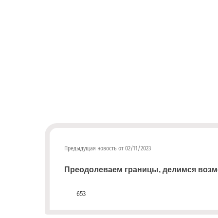
платежным
документам
(неполучение,
смена
почтового
адреса,
запрос
дубликатов
ПД
и
актов
сверок;
просьба
в
Предыдущая новость от 02/11/2023
запросах
обязательно
Преодолеваем границы, делимся воз
указывать
№
653
договора)
запросы