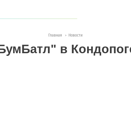
когда туристов становится всё больше?
Главная
Новости
>
ии с природой
БумБатл" в Кондопог