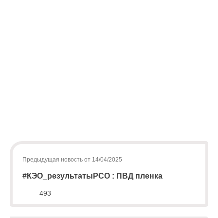
административного штрафа на граждан в размере от двух
тысяч до четырех тысяч рублей; на должностных лиц - от
пяти тысяч до десяти тысяч рублей; на юридических лиц -
от двадцати тысяч до тридцати тысяч рублей.
22.2. Повторное совершение административного
правонарушения, предусмотренного частью 22.1
настоящей статьи,
- влечет наложение административного штрафа на
граждан в размере от четырех тысяч до пяти тысяч рублей;
на должностных лиц - от десяти тысяч до двадцати тысяч
рублей; на юридических лиц - от тридцати тысяч до
Предыдущая новость от 14/04/2025
пятидесяти тысяч рублей."
#КЭО_результатыРСО : ПВД пленка
493