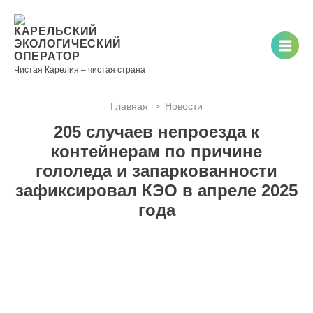
Новости
Информация
Вопросы
Документы
Вакансии
Районные
Торги
Контакты
×
о невывозе
и ответы
операторы
КАРЕЛЬСКИЙ
ТКО
ЭКОЛОГИЧЕСКИЙ
ОПЕРАТОР
Чистая Карелия – чистая страна
Главная
Новости
>
Контакты
205 случаев непроезда к
Телефон
контейнерам по причине
диспетчера
гололеда и запаркованности
по
зафиксировал КЭО в апреле 2025
контролю
качества
года
вывоза
ТКО:
8
(8142)
28-28-
14